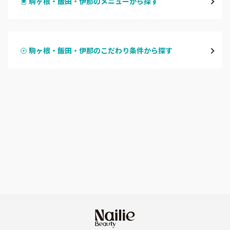
駒ヶ根・飯田・伊那のメニューから探す
松本・塩尻
ハンドジェル
飯山・中野・須坂
駒ヶ根・飯田・伊那のこだわり条件から探す
ハンドスカルプ
パラジェル
軽井沢・佐久
ハンドケアカラー
フィルイン
上田・小諸・東御
フット
持ち込み OK
安曇野・大町
オフのみ
やり放題 あり
駒ヶ根・飯田・伊那
初回オフ 無料
茅野・諏訪