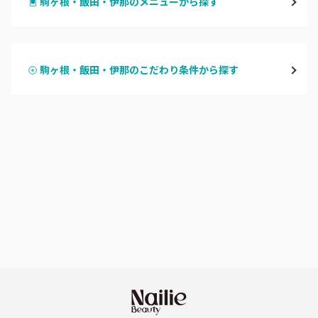
駒ヶ根・飯田・伊那のメニューから探す
松本・塩尻
ハンドジェル
飯山・中野・須坂
駒ヶ根・飯田・伊那のこだわり条件から探す
ハンドスカルプ
パラジェル
軽井沢・佐久
ハンドケアカラー
フィルイン
上田・小諸・東御
フット
持ち込み OK
安曇野・大町
オフのみ
やり放題 あり
駒ヶ根・飯田・伊那
初回オフ 無料
茅野・諏訪