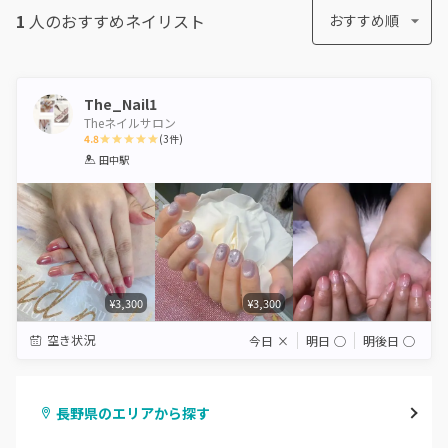
1
人のおすすめ
ネイリスト
おすすめ順
The_Nail1
Theネイルサロン
4.8
(
3
件)
1
2
3
4
5
田中駅
Star
Stars
Stars
Stars
Stars
¥3,300
¥3,300
空き状況
今日
×
明日
◯
明後日
◯
長野県のエリアから探す