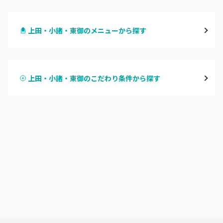
長野・千曲
上田・小諸・東御のメニューから探す
松本・塩尻
ハンドジェル
飯山・中野・須坂
上田・小諸・東御のこだわり条件から探す
ハンドスカルプ
パラジェル
軽井沢・佐久
ハンドケアカラー
フィルイン
上田・小諸・東御
フット
持ち込み OK
安曇野・大町
オフのみ
やり放題 あり
駒ヶ根・飯田・伊那