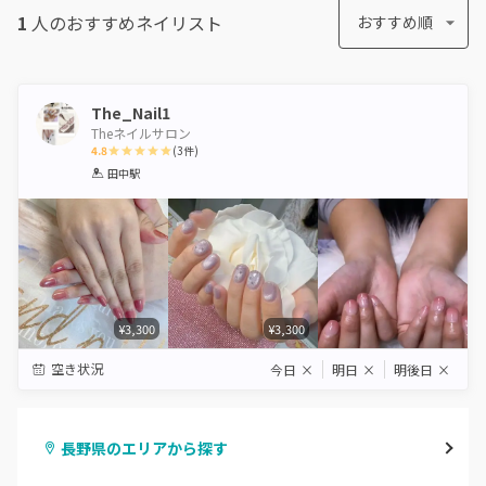
1
人のおすすめ
ネイリスト
おすすめ順
The_Nail1
Theネイルサロン
4.8
(
3
件)
1
2
3
4
5
田中駅
Star
Stars
Stars
Stars
Stars
¥3,300
¥3,300
空き状況
今日
×
明日
×
明後日
×
長野県のエリアから探す