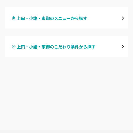
長野・千曲
上田・小諸・東御のメニューから探す
松本・塩尻
ハンドジェル
飯山・中野・須坂
上田・小諸・東御のこだわり条件から探す
ハンドスカルプ
パラジェル
軽井沢・佐久
ハンドケアカラー
フィルイン
上田・小諸・東御
フット
持ち込み OK
安曇野・大町
オフのみ
やり放題 あり
駒ヶ根・飯田・伊那