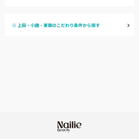
ハンドジェル
飯山・中野・須坂
上田・小諸・東御のこだわり条件から探す
ハンドスカルプ
パラジェル
軽井沢・佐久
ハンドケアカラー
フィルイン
上田・小諸・東御
フット
持ち込み OK
安曇野・大町
オフのみ
やり放題 あり
駒ヶ根・飯田・伊那
初回オフ 無料
茅野・諏訪