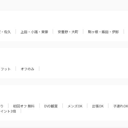
沢・佐久
上田・小諸・東御
安曇野・大町
駒ヶ根・飯田・伊那
フット
オフのみ
あり
初回オフ 無料
DVD観賞
メンズOK
出張OK
子連れOK
ポイント3倍