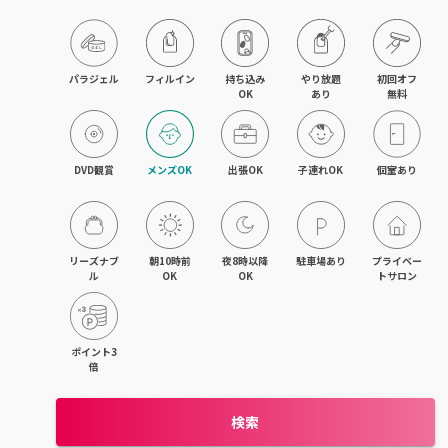
パラジェル
フィルイン
持ち込み

やり放題

初回オフ

OK
あり
無料
DVD観賞
メンズOK
出張OK
子連れOK
個室あり
リーズナブ
朝10時前
夜8時以降
駐車場あり
プライベー
ル
OK
OK
トサロン
ポイント3
倍
検索