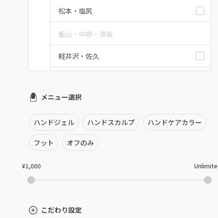
松本・塩尻
飯山・中野・須坂
軽井沢・佐久
上田・小諸・東御
メニュー選択
安曇野・大町
駒ヶ根・飯田・伊那
ハンドジェル
ハンドスカルプ
ハンドケアカラー
フット
オフのみ
茅野・諏訪
¥1,000
Unlimit
こだわり設定