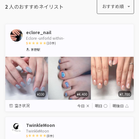
2
人のおすすめ
ネイリスト
おすすめ順
eclore_nail
Eclore -unforld within-
5
(
10
件)
1
2
3
4
5
茅野駅
Star
Stars
Stars
Stars
Stars
¥330
¥4,400
¥7,700
空き状況
今日
×
明日
◯
明後日
△
TwinkleMoon
TwinkleMoon
5
(
8
件)