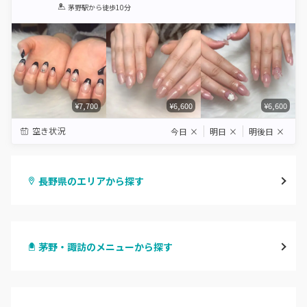
1
2
3
4
5
茅野駅
から徒歩10分
Star
Stars
Stars
Stars
Stars
¥7,700
¥6,600
¥6,600
空き状況
今日
×
明日
×
明後日
×
長野県のエリアから探す
長野・千曲
茅野・諏訪のメニューから探す
松本・塩尻
ハンドジェル
飯山・中野・須坂