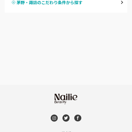
茅野・諏訪のこだわり条件から探す
ハンドスカルプ
パラジェル
軽井沢・佐久
ハンドケアカラー
フィルイン
上田・小諸・東御
フット
持ち込み OK
安曇野・大町
オフのみ
やり放題 あり
駒ヶ根・飯田・伊那
初回オフ 無料
茅野・諏訪
DVD観賞
メンズOK