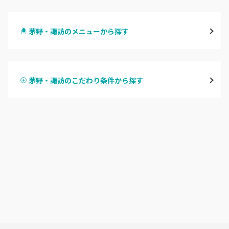
長野・千曲
茅野・諏訪のメニューから探す
松本・塩尻
ハンドジェル
飯山・中野・須坂
茅野・諏訪のこだわり条件から探す
ハンドスカルプ
パラジェル
軽井沢・佐久
ハンドケアカラー
フィルイン
上田・小諸・東御
フット
持ち込み OK
安曇野・大町
オフのみ
やり放題 あり
駒ヶ根・飯田・伊那