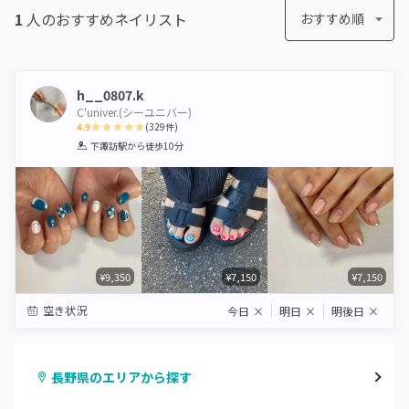
1
人のおすすめ
ネイリスト
おすすめ順
h__0807.k
C'univer.(シーユニバー)
4.9
(
329
件)
1
2
3
4
5
下諏訪駅
から徒歩10分
Star
Stars
Stars
Stars
Stars
¥9,350
¥7,150
¥7,150
空き状況
今日
×
明日
×
明後日
×
長野県のエリアから探す