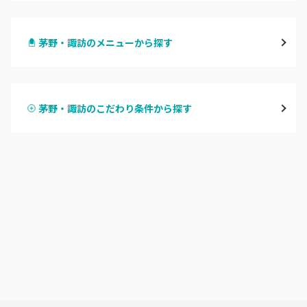
長野・千曲
茅野・諏訪のメニューから探す
松本・塩尻
ハンドジェル
飯山・中野・須坂
茅野・諏訪のこだわり条件から探す
ハンドスカルプ
パラジェル
軽井沢・佐久
ハンドケアカラー
フィルイン
上田・小諸・東御
フット
持ち込み OK
安曇野・大町
オフのみ
やり放題 あり
駒ヶ根・飯田・伊那