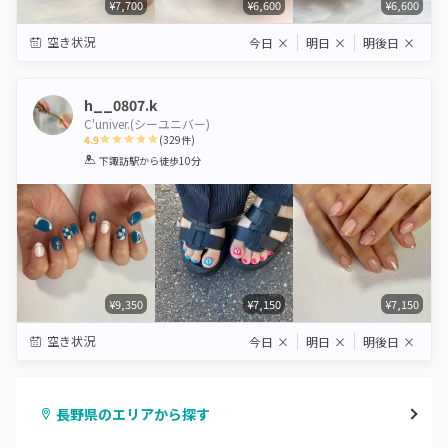
¥7,700
¥6,600
¥6,600
空き状況
今日
×
明日
×
明後日
×
h__0807.k
C'univer.(シーユニバー)
4.9
(
329
件)
1
2
3
4
5
下諏訪駅
から徒歩10分
Star
Stars
Stars
Stars
Stars
¥9,350
¥7,150
¥7,150
空き状況
今日
×
明日
×
明後日
×
長野県のエリアから探す