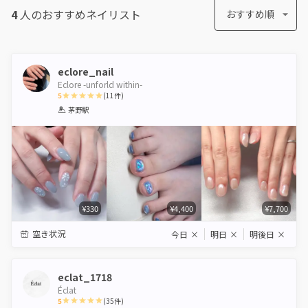
4
人のおすすめ
ネイリスト
おすすめ順
eclore_nail
Eclore -unforld within-
5
(
11
件)
1
2
3
4
5
茅野駅
Star
Stars
Stars
Stars
Stars
¥330
¥4,400
¥7,700
空き状況
今日
×
明日
×
明後日
×
eclat_1718
Éclat
5
(
35
件)