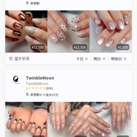
1
2
3
4
5
茅野駅
Star
Stars
Stars
Stars
Stars
¥12,500
¥12,500
¥7,000
空き状況
今日
×
明日
×
明後日
×
TwinkleMoon
TwinkleMoon
5
(
8
件)
1
2
3
4
5
茅野駅
から徒歩10分
Star
Stars
Stars
Stars
Stars