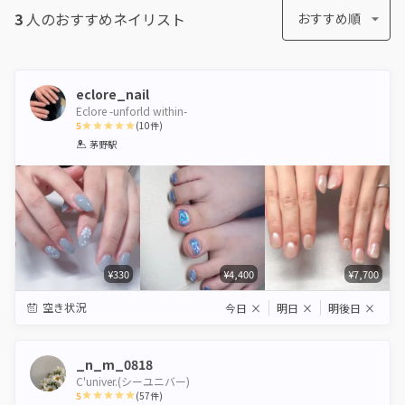
3
人のおすすめ
ネイリスト
おすすめ順
eclore_nail
Eclore -unforld within-
5
(
10
件)
1
2
3
4
5
茅野駅
Star
Stars
Stars
Stars
Stars
¥330
¥4,400
¥7,700
空き状況
今日
×
明日
×
明後日
×
_n_m_0818
C'univer.(シーユニバー)
5
(
57
件)