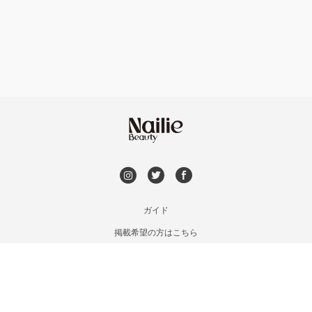
フット
持ち込み OK
安曇野・大町
オフのみ
やり放題 あり
駒ヶ根・飯田・伊那
初回オフ 無料
茅野・諏訪
DVD観賞
メンズOK
ガイド
掲載希望の方はこちら
出張OK
利用規約
お問い合わせ
子連れOK
特定商取引法に基づく表記