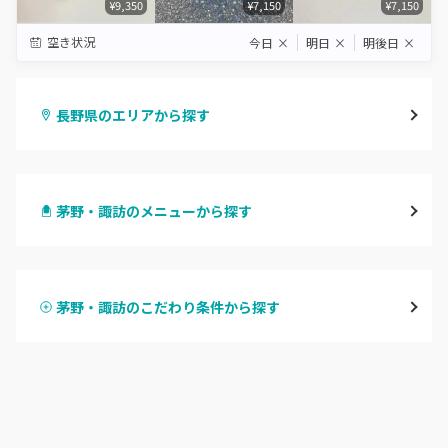
¥9,350
¥7,150
¥7,150
空き状況
今日
×
明日
×
明後日
×
長野県のエリアから探す
長野・千曲
茅野・諏訪のメニューから探す
松本・塩尻
ハンドジェル
飯山・中野・須坂
茅野・諏訪のこだわり条件から探す
ハンドスカルプ
パラジェル
軽井沢・佐久
ハンドケアカラー
フィルイン
上田・小諸・東御