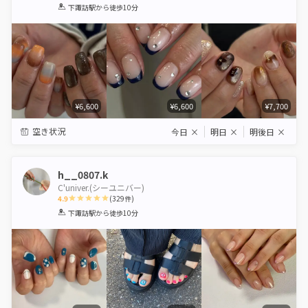
1
2
3
4
5
下諏訪駅
から徒歩10分
Star
Stars
Stars
Stars
Stars
¥6,600
¥6,600
¥7,700
空き状況
今日
×
明日
×
明後日
×
h__0807.k
C'univer.(シーユニバー)
4.9
(
329
件)
1
2
3
4
5
下諏訪駅
から徒歩10分
Star
Stars
Stars
Stars
Stars