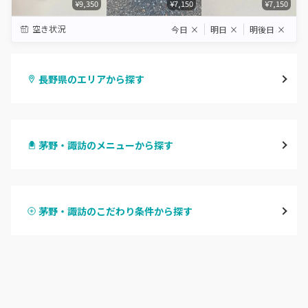
¥9,350
¥7,150
¥7,150
空き状況
今日
×
明日
×
明後日
×
長野県のエリアから探す
長野・千曲
茅野・諏訪のメニューから探す
松本・塩尻
ハンドジェル
飯山・中野・須坂
茅野・諏訪のこだわり条件から探す
ハンドスカルプ
パラジェル
軽井沢・佐久
ハンドケアカラー
フィルイン
上田・小諸・東御