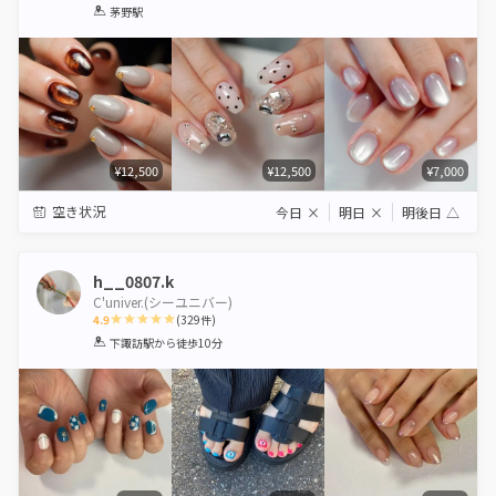
1
2
3
4
5
茅野駅
Star
Stars
Stars
Stars
Stars
¥12,500
¥12,500
¥7,000
空き状況
今日
×
明日
×
明後日
△
h__0807.k
C'univer.(シーユニバー)
4.9
(
329
件)
1
2
3
4
5
下諏訪駅
から徒歩10分
Star
Stars
Stars
Stars
Stars