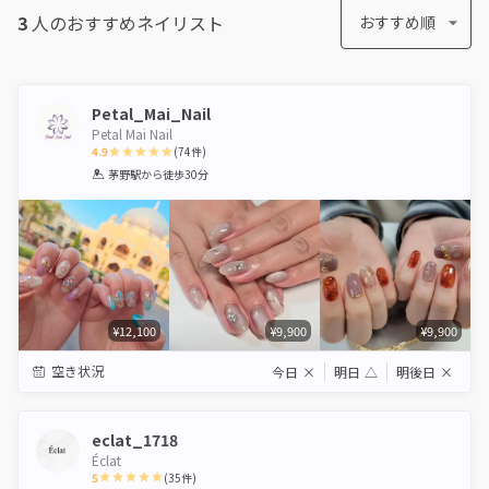
3
人のおすすめ
ネイリスト
おすすめ順
Petal_Mai_Nail
Petal Mai Nail
4.9
(
74
件)
1
2
3
4
5
茅野駅
から徒歩30分
Star
Stars
Stars
Stars
Stars
¥12,100
¥9,900
¥9,900
空き状況
今日
×
明日
△
明後日
×
eclat_1718
Éclat
5
(
35
件)