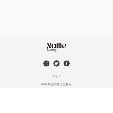
フット
持ち込み OK
安曇野・大町
オフのみ
やり放題 あり
駒ヶ根・飯田・伊那
初回オフ 無料
茅野・諏訪
DVD観賞
メンズOK
ガイド
掲載希望の方はこちら
出張OK
利用規約
お問い合わせ
子連れOK
特定商取引法に基づく表記