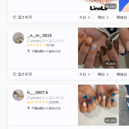
¥6,000
空き状況
今日
×
明日
×
明後日
_n_m_0818
C'univer.(シーユニバー)
5
(
57
件)
1
2
3
4
5
下諏訪駅
から徒歩10分
Star
Stars
Stars
Stars
Stars
¥6,600
空き状況
今日
×
明日
×
明後日
h__0807.k
C'univer.(シーユニバー)
4.9
(
329
件)
1
2
3
4
5
下諏訪駅
から徒歩10分
Star
Stars
Stars
Stars
Stars
¥9,350