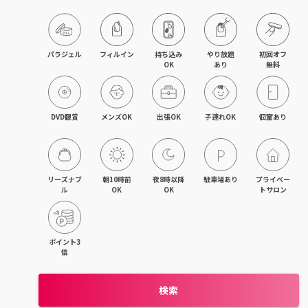
パラジェル
フィルイン
持ち込み

やり放題

初回オフ

OK
あり
無料
DVD観賞
メンズOK
出張OK
子連れOK
個室あり
リーズナブ
朝10時前
夜8時以降
駐車場あり
プライベー
ル
OK
OK
トサロン
ポイント3
倍
検索