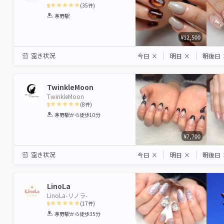
5
(
35
件)
1
2
3
4
5
茅野駅
Star
Stars
Stars
Stars
Stars
¥12,500
空き状況
今日
×
明日
×
明後日
TwinkleMoon
TwinkleMoon
5
(
8
件)
1
2
3
4
5
茅野駅
から徒歩10分
Star
Stars
Stars
Stars
Stars
¥7,700
空き状況
今日
×
明日
×
明後日
LinoLa
LinoLa-リノラ-
5
(
17
件)
1
2
3
4
5
茅野駅
から徒歩35分
Star
Stars
Stars
Stars
Stars