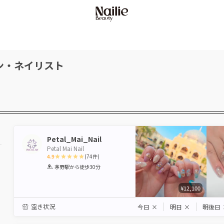
ン・ネイリスト
Petal_Mai_Nail
Petal Mai Nail
4.9
(
74
件)
1
2
3
4
5
茅野駅
から徒歩30分
Star
Stars
Stars
Stars
Stars
¥12,100
空き状況
今日
×
明日
×
明後日