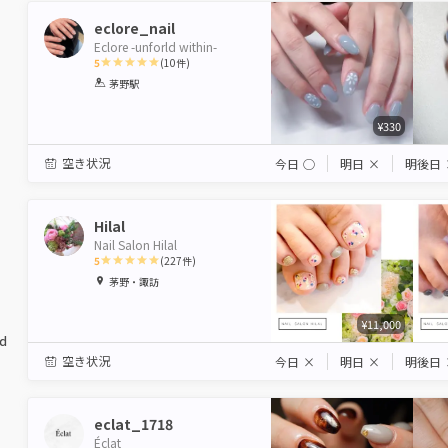
eclore_nail
Eclore -unforld within-
5
(
10
件)
1
2
3
4
5
茅野駅
Star
Stars
Stars
Stars
Stars
¥330
空き状況
今日
◯
明日
×
明後日
Hilal
Nail Salon Hilal
5
(
227
件)
1
2
3
4
5
茅野・諏訪
Star
Stars
Stars
Stars
Stars
¥11,000
ed
空き状況
今日
×
明日
×
明後日
eclat_1718
Éclat