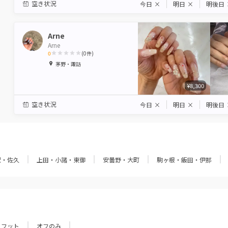
空き状況
今日
×
明日
×
明後日
Arne
Arne
0
(
0
件)
1
2
3
4
5
茅野・諏訪
Star
Stars
Stars
Stars
Stars
¥8,300
空き状況
今日
×
明日
×
明後日
沢・佐久
上田・小諸・東御
安曇野・大町
駒ヶ根・飯田・伊那
フット
オフのみ