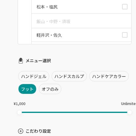
松本・塩尻
飯山・中野・須坂
軽井沢・佐久
上田・小諸・東御
メニュー選択
安曇野・大町
駒ヶ根・飯田・伊那
ハンドジェル
ハンドスカルプ
ハンドケアカラー
フット
オフのみ
茅野・諏訪
¥1,000
Unlimit
こだわり設定