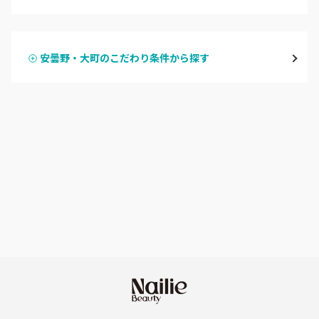
ハンドジェル
飯山・中野・須坂
安曇野・大町のこだわり条件から探す
ハンドスカルプ
パラジェル
軽井沢・佐久
ハンドケアカラー
フィルイン
上田・小諸・東御
フット
持ち込み OK
安曇野・大町
オフのみ
やり放題 あり
駒ヶ根・飯田・伊那
初回オフ 無料
茅野・諏訪