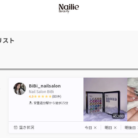
リスト
BiBi_nailsalon
Nail Salon BiBi
4.9
(
80
件)
1
2
3
4
5
安曇追分駅
から徒歩15分
Star
Stars
Stars
Stars
Stars
¥5,000
空き状況
今日
×
明日
×
明後日