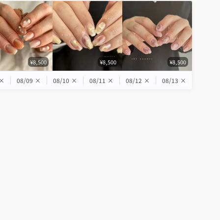
¥8,500
¥8,500
¥8,500
×
08/09
×
08/10
×
08/11
×
08/12
×
08/13
×