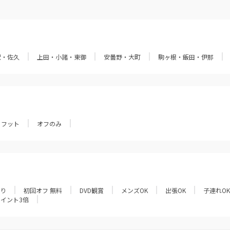
沢・佐久
上田・小諸・東御
安曇野・大町
駒ヶ根・飯田・伊那
フット
オフのみ
あり
初回オフ 無料
DVD観賞
メンズOK
出張OK
子連れOK
ポイント3倍