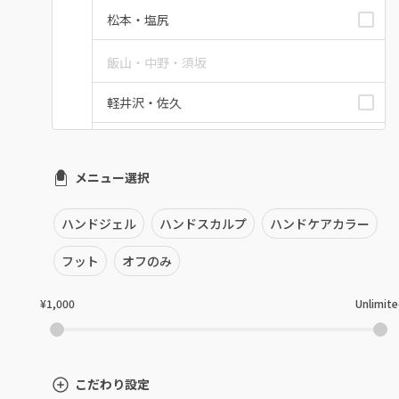
松本・塩尻
飯山・中野・須坂
軽井沢・佐久
上田・小諸・東御
メニュー選択
安曇野・大町
駒ヶ根・飯田・伊那
ハンドジェル
ハンドスカルプ
ハンドケアカラー
フット
オフのみ
茅野・諏訪
¥1,000
Unlimit
こだわり設定