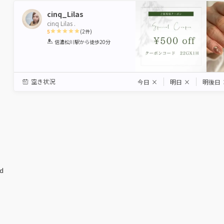
cinq_Lilas
cinq Lilas .
5
(
2
件)
1
2
3
4
5
信濃松川駅
から徒歩20分
Star
Stars
Stars
Stars
Stars
空き状況
今日
×
明日
×
明後日
ed