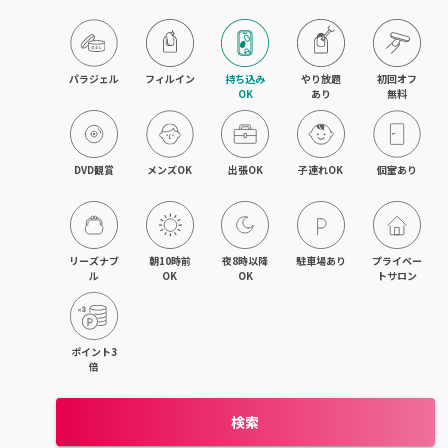
パラジェル
フィルイン
持ち込み

やり放題

初回オフ

OK
あり
無料
DVD観賞
メンズOK
出張OK
子連れOK
個室あり
リーズナブ
朝10時前
夜8時以降
駐車場あり
プライベー
ル
OK
OK
トサロン
ポイント3
倍
検索