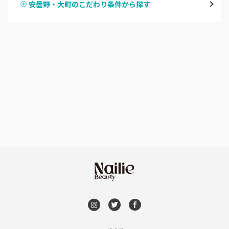
安曇野・大町のこだわり条件から探す
ハンドスカルプ
パラジェル
軽井沢・佐久
ハンドケアカラー
フィルイン
上田・小諸・東御
フット
持ち込み OK
安曇野・大町
オフのみ
やり放題 あり
駒ヶ根・飯田・伊那
初回オフ 無料
茅野・諏訪
DVD観賞
メンズOK