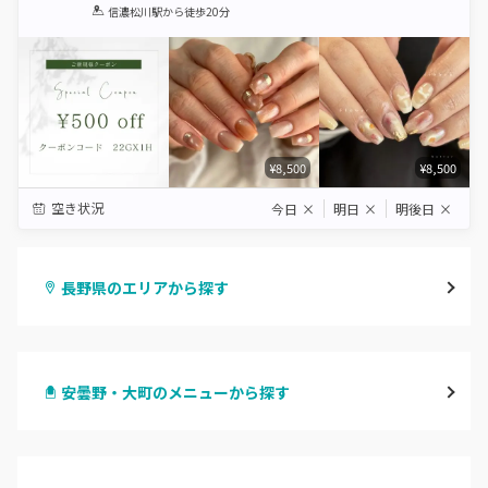
1
2
3
4
5
信濃松川駅
から徒歩20分
Star
Stars
Stars
Stars
Stars
¥8,500
¥8,500
空き状況
今日
×
明日
×
明後日
×
長野県のエリアから探す
長野・千曲
安曇野・大町のメニューから探す
松本・塩尻
ハンドジェル
飯山・中野・須坂