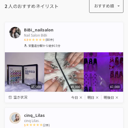
2
人のおすすめ
ネイリスト
おすすめ順
BiBi_nailsalon
Nail Salon BiBi
4.9
(
80
件)
1
2
3
4
5
安曇追分駅
から徒歩15分
Star
Stars
Stars
Stars
Stars
¥5,000
¥9,000
¥7,000
空き状況
今日
×
明日
×
明後日
×
cinq_Lilas
cinq Lilas .
5
(
2
件)