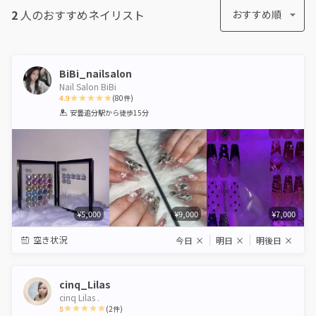
2
人のおすすめ
ネイリスト
おすすめ順
BiBi_nailsalon
Nail Salon BiBi
4.9
(
80
件)
1
2
3
4
5
安曇追分駅
から徒歩15分
Star
Stars
Stars
Stars
Stars
¥5,000
¥9,000
¥7,000
空き状況
今日
×
明日
×
明後日
×
cinq_Lilas
cinq Lilas .
5
(
2
件)