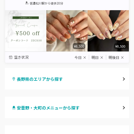
1
2
3
4
5
信濃松川駅
から徒歩20分
Star
Stars
Stars
Stars
Stars
¥8,500
¥8,500
空き状況
今日
×
明日
×
明後日
×
長野県のエリアから探す
長野・千曲
安曇野・大町のメニューから探す
松本・塩尻
ハンドジェル
飯山・中野・須坂