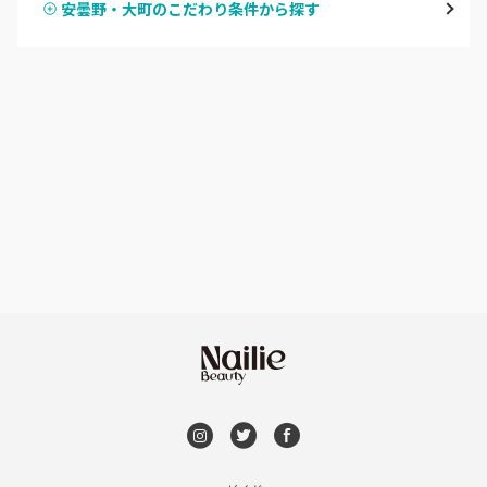
安曇野・大町のこだわり条件から探す
ハンドスカルプ
パラジェル
軽井沢・佐久
ハンドケアカラー
フィルイン
上田・小諸・東御
フット
持ち込み OK
安曇野・大町
オフのみ
やり放題 あり
駒ヶ根・飯田・伊那
初回オフ 無料
茅野・諏訪
DVD観賞
メンズOK