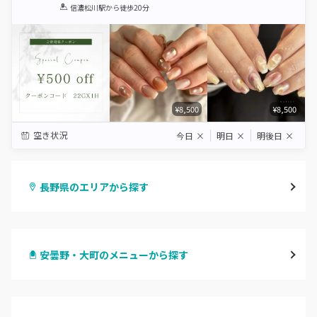
1
2
3
4
5
信濃松川駅
から徒歩20分
Star
Stars
Stars
Stars
Stars
¥8,500
¥8,500
空き状況
今日
×
明日
×
明後日
×
長野県のエリアから探す
長野・千曲
安曇野・大町のメニューから探す
松本・塩尻
ハンドジェル
飯山・中野・須坂