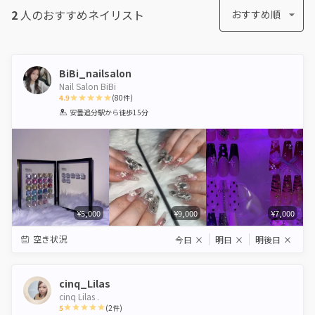
2
人のおすすめ
ネイリスト
おすすめ順
BiBi_nailsalon
Nail Salon BiBi
4.9
(
80
件)
1
2
3
4
5
安曇追分駅
から徒歩15分
Star
Stars
Stars
Stars
Stars
¥5,000
¥9,000
¥7,000
空き状況
今日
×
明日
×
明後日
×
cinq_Lilas
cinq Lilas .
5
(
2
件)