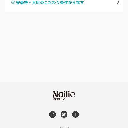
安曇野・大町のこだわり条件から探す
ハンドスカルプ
パラジェル
軽井沢・佐久
ハンドケアカラー
フィルイン
上田・小諸・東御
フット
持ち込み OK
安曇野・大町
オフのみ
やり放題 あり
駒ヶ根・飯田・伊那
初回オフ 無料
茅野・諏訪
DVD観賞
メンズOK