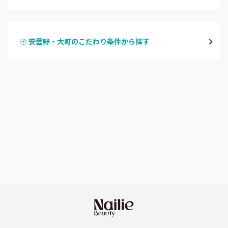
ハンドジェル
飯山・中野・須坂
安曇野・大町のこだわり条件から探す
ハンドスカルプ
パラジェル
軽井沢・佐久
ハンドケアカラー
フィルイン
上田・小諸・東御
フット
持ち込み OK
安曇野・大町
オフのみ
やり放題 あり
駒ヶ根・飯田・伊那
初回オフ 無料
茅野・諏訪