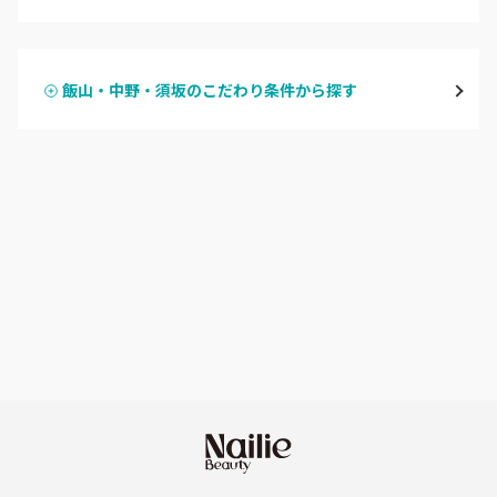
ハンドジェル
飯山・中野・須坂
飯山・中野・須坂のこだわり条件から探す
ハンドスカルプ
パラジェル
軽井沢・佐久
ハンドケアカラー
フィルイン
上田・小諸・東御
フット
持ち込み OK
安曇野・大町
オフのみ
やり放題 あり
駒ヶ根・飯田・伊那
初回オフ 無料
茅野・諏訪