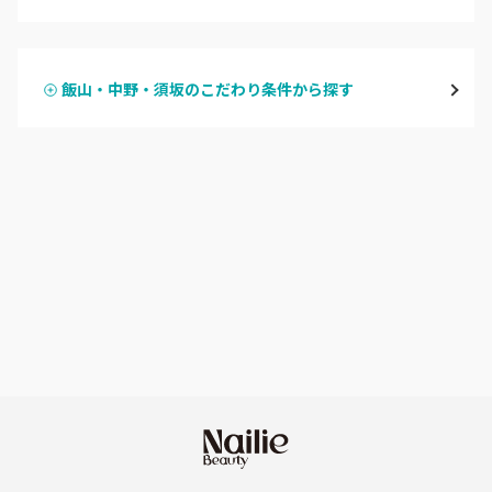
ハンドジェル
飯山・中野・須坂
飯山・中野・須坂のこだわり条件から探す
ハンドスカルプ
パラジェル
軽井沢・佐久
ハンドケアカラー
フィルイン
上田・小諸・東御
フット
持ち込み OK
安曇野・大町
オフのみ
やり放題 あり
駒ヶ根・飯田・伊那
初回オフ 無料
茅野・諏訪