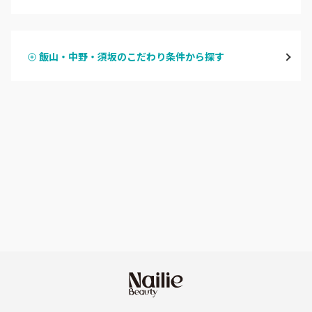
ハンドジェル
飯山・中野・須坂
飯山・中野・須坂のこだわり条件から探す
ハンドスカルプ
パラジェル
軽井沢・佐久
ハンドケアカラー
フィルイン
上田・小諸・東御
フット
持ち込み OK
安曇野・大町
オフのみ
やり放題 あり
駒ヶ根・飯田・伊那
初回オフ 無料
茅野・諏訪