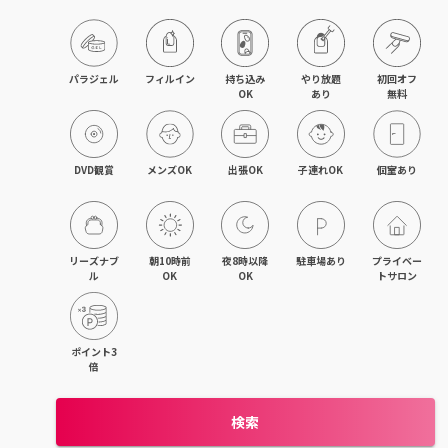
パラジェル
フィルイン
持ち込み

やり放題

初回オフ

OK
あり
無料
DVD観賞
メンズOK
出張OK
子連れOK
個室あり
リーズナブ
朝10時前
夜8時以降
駐車場あり
プライベー
ル
OK
OK
トサロン
ポイント3
倍
検索