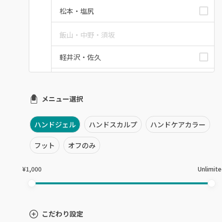
松本・塩尻
飯山・中野・須坂
軽井沢・佐久
上田・小諸・東御
メニュー選択
安曇野・大町
駒ヶ根・飯田・伊那
ハンドジェル
ハンドスカルプ
ハンドケアカラー
フット
オフのみ
茅野・諏訪
¥1,000
Unlimit
こだわり設定