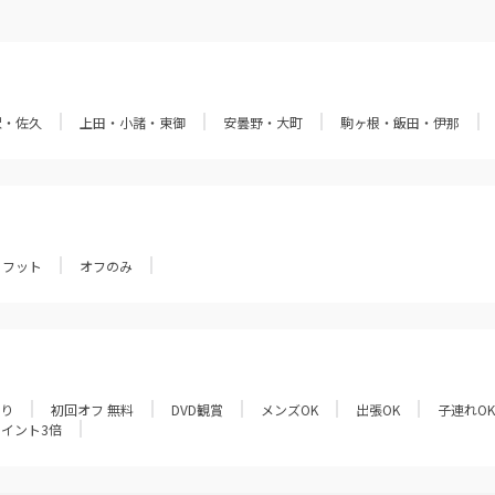
沢・佐久
上田・小諸・東御
安曇野・大町
駒ヶ根・飯田・伊那
フット
オフのみ
あり
初回オフ 無料
DVD観賞
メンズOK
出張OK
子連れOK
ポイント3倍