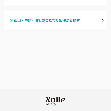
ハンドジェル
飯山・中野・須坂
飯山・中野・須坂のこだわり条件から探す
ハンドスカルプ
パラジェル
軽井沢・佐久
ハンドケアカラー
フィルイン
上田・小諸・東御
フット
持ち込み OK
安曇野・大町
オフのみ
やり放題 あり
駒ヶ根・飯田・伊那
初回オフ 無料
茅野・諏訪