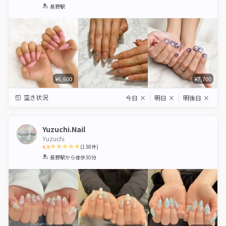
1
2
3
4
5
長野駅
Star
Stars
Stars
Stars
Stars
¥6,600
¥7,700
空き状況
今日
×
明日
×
明後日
×
Yuzuchi.Nail
Yuzuchi
4.9
(
138
件)
1
2
3
4
5
長野駅
から徒歩30分
Star
Stars
Stars
Stars
Stars