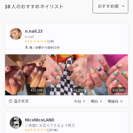
10
人のおすすめ
ネイリスト
おすすめ順
n.nail.23
n.nail
4.7
(
1
件)
1
2
3
4
5
篠ノ井駅
から徒歩10分
Star
Stars
Stars
Stars
Stars
¥10,000
¥8,000
¥10,000
空き状況
今日
×
明日
×
明後日
×
NIcoNIcoLAND
ご希望にお応えできるよう努力
4.9
(
257
件)