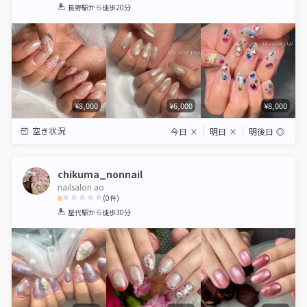
1
2
3
4
5
長野駅
から徒歩20分
Star
Stars
Stars
Stars
Stars
¥8,000
¥6,000
¥8,000
空き状況
今日
×
明日
×
明後日
◎
chikuma_nonnail
nailsalon ao
0
(
0
件)
1
2
3
4
5
屋代駅
から徒歩30分
Star
Stars
Stars
Stars
Stars