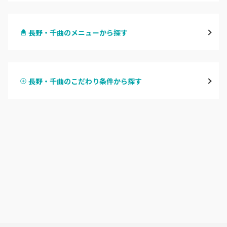
長野・千曲
長野・千曲のメニューから探す
松本・塩尻
ハンドジェル
飯山・中野・須坂
長野・千曲のこだわり条件から探す
ハンドスカルプ
パラジェル
軽井沢・佐久
ハンドケアカラー
フィルイン
上田・小諸・東御
フット
持ち込み OK
安曇野・大町
オフのみ
やり放題 あり
駒ヶ根・飯田・伊那