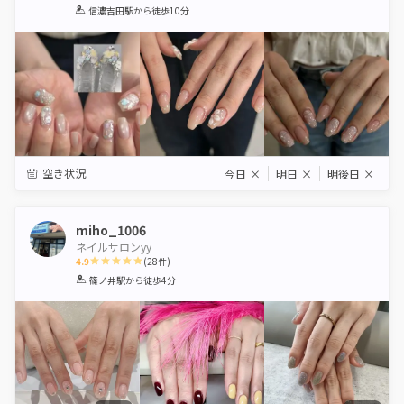
1
2
3
4
5
信濃吉田駅
から徒歩10分
Star
Stars
Stars
Stars
Stars
空き状況
今日
×
明日
×
明後日
×
miho_1006
ネイルサロンyy
4.9
(
28
件)
1
2
3
4
5
篠ノ井駅
から徒歩4分
Star
Stars
Stars
Stars
Stars