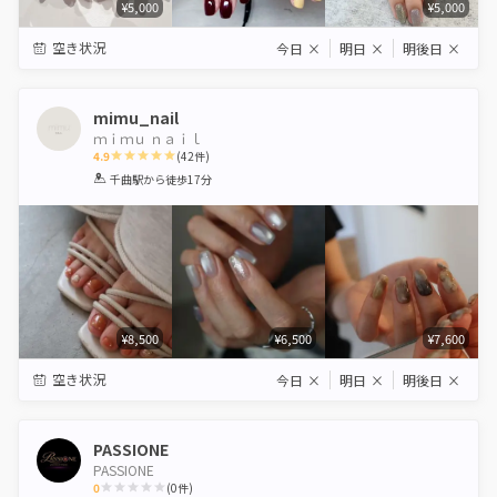
¥5,000
¥5,000
空き状況
今日
×
明日
×
明後日
×
mimu_nail
ｍｉｍｕ ｎａｉｌ
4.9
(
42
件)
1
2
3
4
5
千曲駅
から徒歩17分
Star
Stars
Stars
Stars
Stars
¥8,500
¥6,500
¥7,600
空き状況
今日
×
明日
×
明後日
×
PASSIONE
PASSIONE
0
(
0
件)