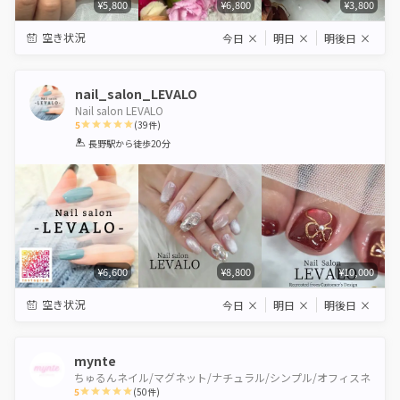
¥5,800
¥6,800
¥3,800
空き状況
今日
×
明日
×
明後日
×
nail_salon_LEVALO
Nail salon LEVALO
5
(
39
件)
1
2
3
4
5
長野駅
から徒歩20分
Star
Stars
Stars
Stars
Stars
¥6,600
¥8,800
¥10,000
空き状況
今日
×
明日
×
明後日
×
mynte
ちゅるんネイル/マグネット/ナチュラル/シンプル/オフィスネ
5
(
50
件)