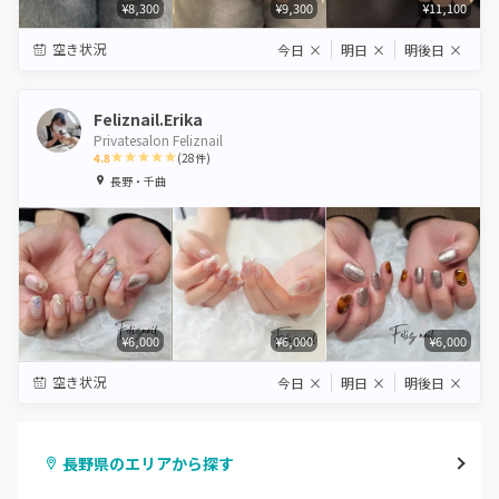
¥8,300
¥9,300
¥11,100
空き状況
今日
×
明日
×
明後日
×
Feliznail.Erika
Privatesalon Feliznail
4.8
(
28
件)
1
2
3
4
5
長野・千曲
Star
Stars
Stars
Stars
Stars
¥6,000
¥6,000
¥6,000
空き状況
今日
×
明日
×
明後日
×
長野県のエリアから探す