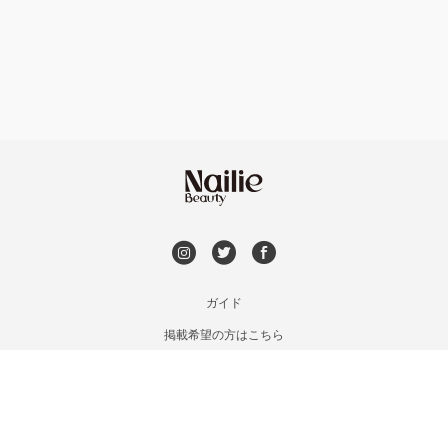
フット
持ち込み OK
安曇野・大町
オフのみ
やり放題 あり
駒ヶ根・飯田・伊那
初回オフ 無料
茅野・諏訪
DVD観賞
メンズOK
ガイド
掲載希望の方はこちら
出張OK
利用規約
お問い合わせ
子連れOK
特定商取引法に基づく表記