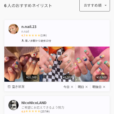
6
人のおすすめ
ネイリスト
おすすめ順
n.nail.23
n.nail
4.7
(
1
件)
1
2
3
4
5
篠ノ井駅
から徒歩10分
Star
Stars
Stars
Stars
Stars
¥10,000
¥8,000
¥10,000
空き状況
今日
×
明日
×
明後日
×
NIcoNIcoLAND
ご希望にお応えできるよう努力
4.9
(
257
件)