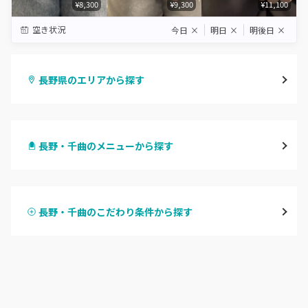
¥8,300
¥9,300
¥11,100
空き状況
今日
×
明日
×
明後日
×
長野県のエリアから探す
長野・千曲
長野・千曲のメニューから探す
松本・塩尻
ハンドジェル
飯山・中野・須坂
長野・千曲のこだわり条件から探す
ハンドスカルプ
パラジェル
軽井沢・佐久
ハンドケアカラー
フィルイン
上田・小諸・東御