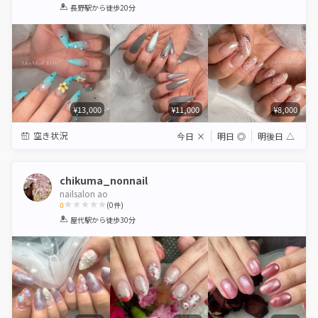
1
2
3
4
5
長野駅
から徒歩20分
Star
Stars
Stars
Stars
Stars
¥13,000
¥11,000
¥8,000
空き状況
今日
×
明日
◎
明後日
△
chikuma_nonnail
nailsalon ao
0
(
0
件)
1
2
3
4
5
屋代駅
から徒歩30分
Star
Stars
Stars
Stars
Stars