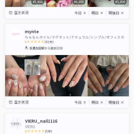
¥5,800
¥6,800
¥3,800
空き状況
今日
×
明日
×
明後日
×
mynte
ちゅるんネイル/マグネット/ナチュラル/シンプル/オフィスネ
5
(
51
件)
1
2
3
4
5
信濃吉田駅
から徒歩10分
Star
Stars
Stars
Stars
Stars
空き状況
今日
×
明日
×
明後日
×
VIERU_nail1116
VIERU
5
(
5
件)