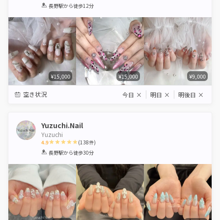
1
2
3
4
5
長野駅
から徒歩12分
Star
Stars
Stars
Stars
Stars
¥15,000
¥15,000
¥9,000
空き状況
今日
×
明日
×
明後日
×
Yuzuchi.Nail
Yuzuchi
4.9
(
138
件)
1
2
3
4
5
長野駅
から徒歩30分
Star
Stars
Stars
Stars
Stars