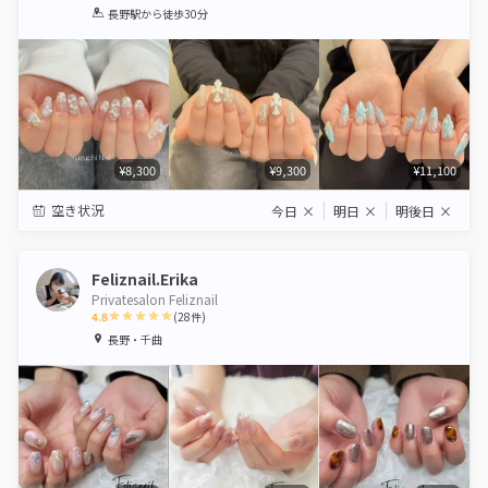
1
2
3
4
5
長野駅
から徒歩30分
Star
Stars
Stars
Stars
Stars
¥8,300
¥9,300
¥11,100
空き状況
今日
×
明日
×
明後日
×
Feliznail.Erika
Privatesalon Feliznail
4.8
(
28
件)
1
2
3
4
5
長野・千曲
Star
Stars
Stars
Stars
Stars