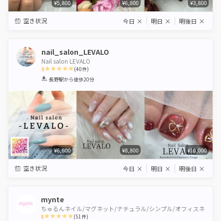
¥5,800
¥6,800
¥3,800
空き状況
今日
×
明日
×
明後日
×
nail_salon_LEVALO
Nail salon LEVALO
5
(
40
件)
1
2
3
4
5
長野駅
から徒歩20分
Star
Stars
Stars
Stars
Stars
¥6,600
¥8,800
¥10,000
空き状況
今日
×
明日
×
明後日
×
mynte
ちゅるんネイル/マグネット/ナチュラル/シンプル/オフィスネ
5
(
51
件)