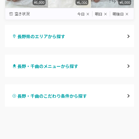
¥6,000
¥6,000
¥6,000
空き状況
今日
×
明日
×
明後日
×
長野県のエリアから探す
長野・千曲
長野・千曲のメニューから探す
松本・塩尻
ハンドジェル
飯山・中野・須坂
長野・千曲のこだわり条件から探す
ハンドスカルプ
パラジェル
軽井沢・佐久
ハンドケアカラー
フィルイン
上田・小諸・東御