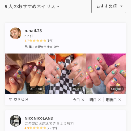
9
人のおすすめ
ネイリスト
おすすめ順
n.nail.23
n.nail
4.7
(
1
件)
1
2
3
4
5
篠ノ井駅
から徒歩10分
Star
Stars
Stars
Stars
Stars
¥10,000
¥8,000
¥10,000
空き状況
今日
×
明日
×
明後日
×
NIcoNIcoLAND
ご希望にお応えできるよう努力
4.9
(
257
件)