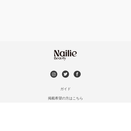
フット
持ち込み OK
安曇野・大町
オフのみ
やり放題 あり
駒ヶ根・飯田・伊那
初回オフ 無料
茅野・諏訪
DVD観賞
メンズOK
ガイド
掲載希望の方はこちら
出張OK
利用規約
お問い合わせ
子連れOK
特定商取引法に基づく表記