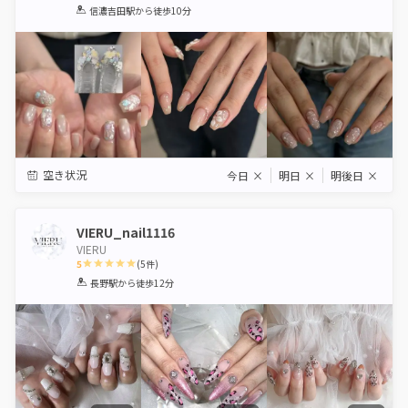
1
2
3
4
5
信濃吉田駅
から徒歩10分
Star
Stars
Stars
Stars
Stars
空き状況
今日
×
明日
×
明後日
×
VIERU_nail1116
VIERU
5
(
5
件)
1
2
3
4
5
長野駅
から徒歩12分
Star
Stars
Stars
Stars
Stars