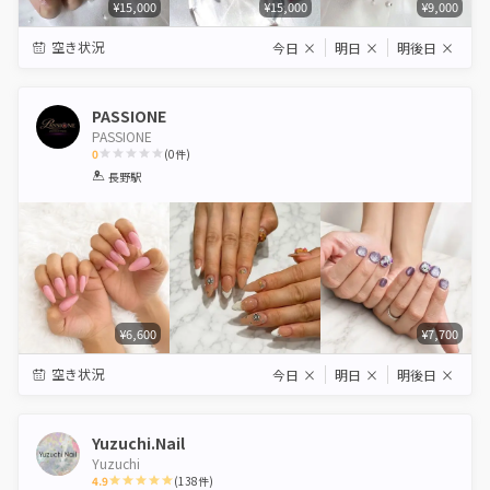
¥15,000
¥15,000
¥9,000
空き状況
今日
×
明日
×
明後日
×
PASSIONE
PASSIONE
0
(
0
件)
1
2
3
4
5
長野駅
Star
Stars
Stars
Stars
Stars
¥6,600
¥7,700
空き状況
今日
×
明日
×
明後日
×
Yuzuchi.Nail
Yuzuchi
4.9
(
138
件)