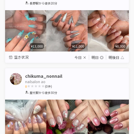
1
2
3
4
5
長野駅
から徒歩20分
Star
Stars
Stars
Stars
Stars
¥13,000
¥11,000
¥8,000
空き状況
今日
×
明日
◎
明後日
△
chikuma_nonnail
nailsalon ao
0
(
0
件)
1
2
3
4
5
屋代駅
から徒歩30分
Star
Stars
Stars
Stars
Stars