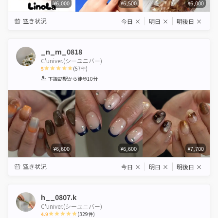
¥6,000
¥6,500
¥6,000
空き状況
今日
×
明日
×
明後日
×
_n_m_0818
C'univer.(シーユニバー)
5
(
57
件)
1
2
3
4
5
下諏訪駅
から徒歩10分
Star
Stars
Stars
Stars
Stars
¥6,600
¥6,600
¥7,700
空き状況
今日
×
明日
×
明後日
×
h__0807.k
C'univer.(シーユニバー)
4.9
(
329
件)