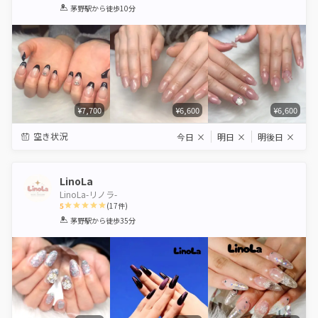
1
2
3
4
5
茅野駅
から徒歩10分
Star
Stars
Stars
Stars
Stars
¥7,700
¥6,600
¥6,600
空き状況
今日
×
明日
×
明後日
×
LinoLa
LinoLa-リノラ-
5
(
17
件)
1
2
3
4
5
茅野駅
から徒歩35分
Star
Stars
Stars
Stars
Stars