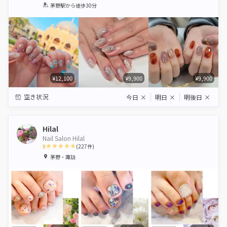
1
2
3
4
5
茅野駅
から徒歩30分
Star
Stars
Stars
Stars
Stars
¥12,100
¥9,900
¥9,900
空き状況
今日
×
明日
×
明後日
×
Hilal
Nail Salon Hilal
5
(
227
件)
1
2
3
4
5
茅野・諏訪
Star
Stars
Stars
Stars
Stars