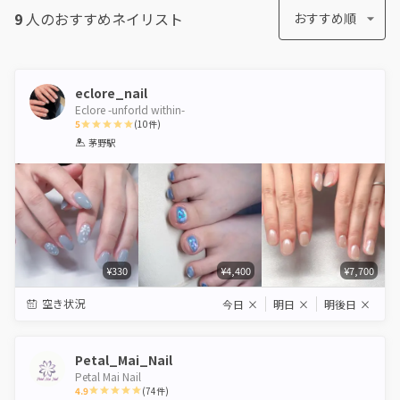
9
人のおすすめ
ネイリスト
おすすめ順
eclore_nail
Eclore -unforld within-
5
(
10
件)
1
2
3
4
5
茅野駅
Star
Stars
Stars
Stars
Stars
¥330
¥4,400
¥7,700
空き状況
今日
×
明日
×
明後日
×
Petal_Mai_Nail
Petal Mai Nail
4.9
(
74
件)