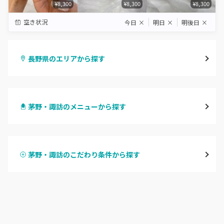
¥8,300
¥8,300
¥8,300
空き状況
今日
×
明日
×
明後日
×
長野県のエリアから探す
長野・千曲
茅野・諏訪のメニューから探す
松本・塩尻
ハンドジェル
飯山・中野・須坂
茅野・諏訪のこだわり条件から探す
ハンドスカルプ
パラジェル
軽井沢・佐久
ハンドケアカラー
フィルイン
上田・小諸・東御