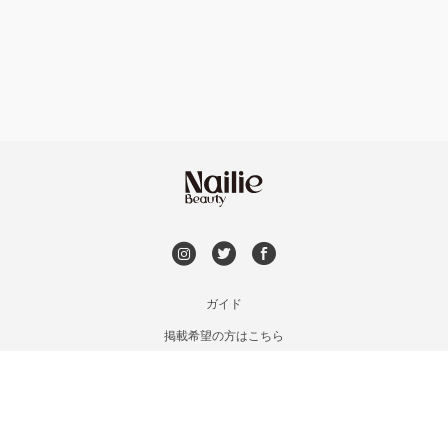
フット
持ち込み OK
安曇野・大町
オフのみ
やり放題 あり
駒ヶ根・飯田・伊那
初回オフ 無料
茅野・諏訪
DVD観賞
メンズOK
ガイド
掲載希望の方はこちら
出張OK
利用規約
お問い合わせ
子連れOK
特定商取引法に基づく表記