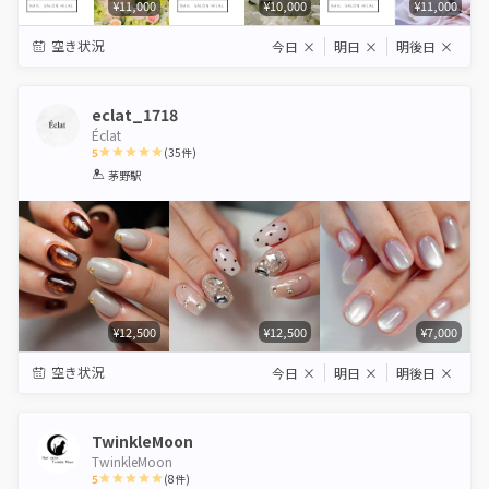
¥11,000
¥10,000
¥11,000
空き状況
今日
×
明日
×
明後日
×
eclat_1718
Éclat
5
(
35
件)
1
2
3
4
5
茅野駅
Star
Stars
Stars
Stars
Stars
¥12,500
¥12,500
¥7,000
空き状況
今日
×
明日
×
明後日
×
TwinkleMoon
TwinkleMoon
5
(
8
件)