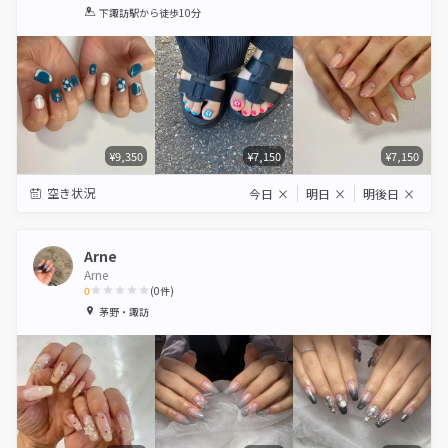
1
2
3
4
5
下諏訪駅
から徒歩10分
Star
Stars
Stars
Stars
Stars
¥9,350
¥7,150
¥7,150
空き状況
今日
×
明日
×
明後日
×
Arne
Arne
0
(
0
件)
1
2
3
4
5
茅野・諏訪
Star
Stars
Stars
Stars
Stars