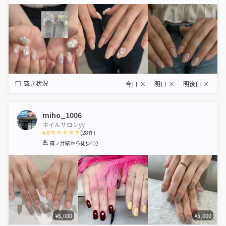
Star
Stars
Stars
Stars
Stars
空き状況
今日
×
明日
×
明後日
×
miho_1006
ネイルサロンyy
4.9
(
28
件)
1
2
3
4
5
篠ノ井駅
から徒歩4分
Star
Stars
Stars
Stars
Stars
¥5,000
¥5,000