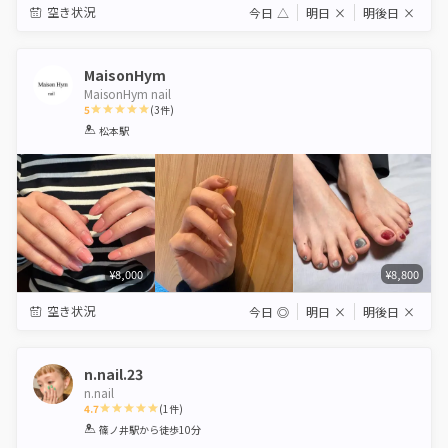
空き状況
今日
△
明日
×
明後日
×
MaisonHym
MaisonHym nail
5
(
3
件)
1
2
3
4
5
松本駅
Star
Stars
Stars
Stars
Stars
¥8,000
¥8,800
空き状況
今日
◎
明日
×
明後日
×
n.nail.23
n.nail
4.7
(
1
件)
1
2
3
4
5
篠ノ井駅
から徒歩10分
Star
Stars
Stars
Stars
Stars