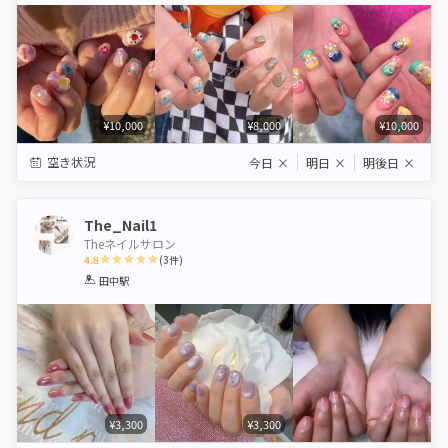
¥10,000
¥8,000
¥10,000
空き状況
今日
×
明日
×
明後日
×
The_Nail1
Theネイルサロン
4.8
(
3
件)
1
2
3
4
5
田中駅
Star
Stars
Stars
Stars
Stars
¥3,300
¥3,300