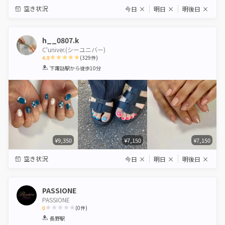
空き状況
今日
×
明日
×
明後日
×
h__0807.k
C'univer.(シーユニバー)
4.9
(
329
件)
1
2
3
4
5
下諏訪駅
から徒歩10分
Star
Stars
Stars
Stars
Stars
¥9,350
¥7,150
¥7,150
空き状況
今日
×
明日
×
明後日
×
PASSIONE
PASSIONE
0
(
0
件)
1
2
3
4
5
長野駅