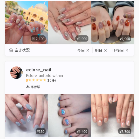
¥12,100
¥9,900
¥9,900
空き状況
今日
×
明日
×
明後日
×
eclore_nail
Eclore -unforld within-
5
(
10
件)
1
2
3
4
5
茅野駅
Star
Stars
Stars
Stars
Stars
¥330
¥4,400
¥7,700