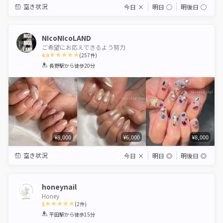
空き状況
今日
×
明日
◯
明後日
◯
NIcoNIcoLAND
ご希望にお応えできるよう努力
4.9
(
257
件)
1
2
3
4
5
長野駅
から徒歩20分
Star
Stars
Stars
Stars
Stars
¥8,000
¥6,000
¥8,000
空き状況
今日
×
明日
◎
明後日
◎
honeynail
Honey
5
(
2
件)
1
2
3
4
5
平田駅
から徒歩15分