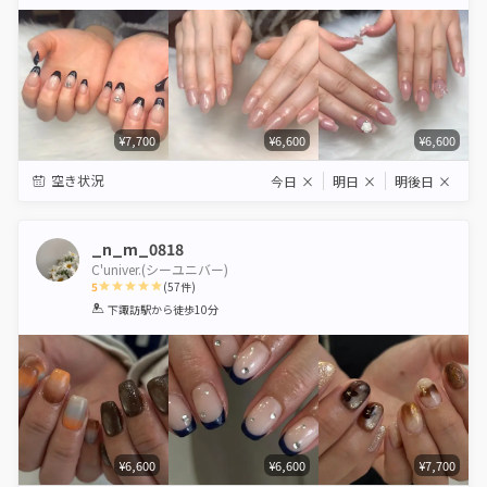
Star
Stars
Stars
Stars
Stars
¥7,700
¥6,600
¥6,600
空き状況
今日
×
明日
×
明後日
×
_n_m_0818
C'univer.(シーユニバー)
5
(
57
件)
1
2
3
4
5
下諏訪駅
から徒歩10分
Star
Stars
Stars
Stars
Stars
¥6,600
¥6,600
¥7,700