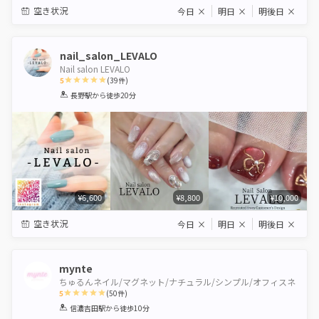
空き状況
今日
×
明日
×
明後日
×
nail_salon_LEVALO
Nail salon LEVALO
5
(
39
件)
1
2
3
4
5
長野駅
から徒歩20分
Star
Stars
Stars
Stars
Stars
¥6,600
¥8,800
¥10,000
空き状況
今日
×
明日
×
明後日
×
mynte
ちゅるんネイル/マグネット/ナチュラル/シンプル/オフィスネ
5
(
50
件)
1
2
3
4
5
信濃吉田駅
から徒歩10分