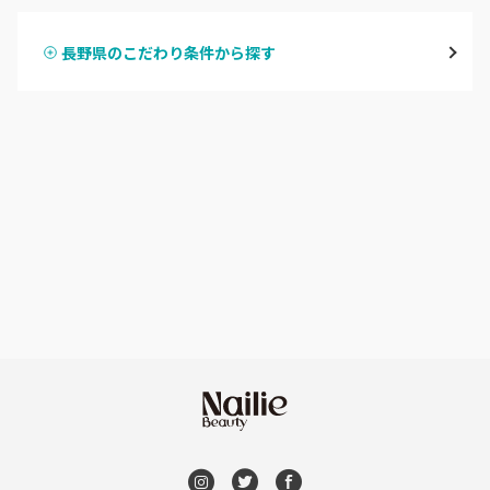
飯山・中野・須坂
長野県のこだわり条件から探す
ハンドスカルプ
パラジェル
軽井沢・佐久
ハンドケアカラー
フィルイン
上田・小諸・東御
フット
持ち込み OK
安曇野・大町
オフのみ
やり放題 あり
駒ヶ根・飯田・伊那
初回オフ 無料
茅野・諏訪
DVD観賞