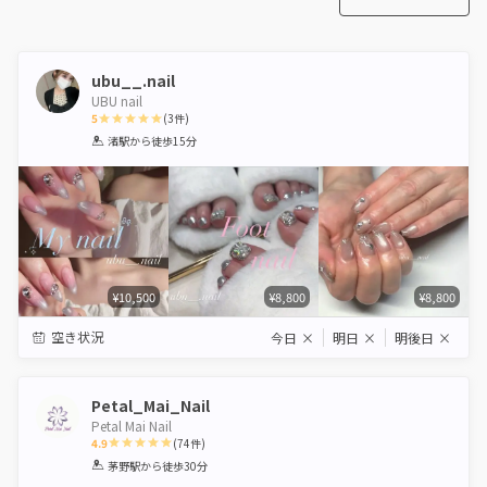
ubu__.nail
UBU nail
5
(
3
件)
1
2
3
4
5
渚駅
から徒歩15分
Star
Stars
Stars
Stars
Stars
¥10,500
¥8,800
¥8,800
空き状況
今日
×
明日
×
明後日
×
Petal_Mai_Nail
Petal Mai Nail
4.9
(
74
件)
1
2
3
4
5
茅野駅
から徒歩30分
Star
Stars
Stars
Stars
Stars