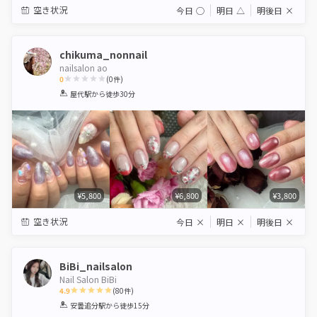
空き状況
今日
◯
明日
△
明後日
×
chikuma_nonnail
nailsalon ao
0
(
0
件)
1
2
3
4
5
屋代駅
から徒歩30分
Star
Stars
Stars
Stars
Stars
¥5,800
¥6,800
¥3,800
空き状況
今日
×
明日
×
明後日
×
BiBi_nailsalon
Nail Salon BiBi
4.9
(
80
件)
1
2
3
4
5
安曇追分駅
から徒歩15分