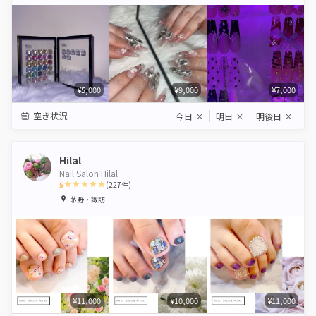
Star
Stars
Stars
Stars
Stars
¥5,000
¥9,000
¥7,000
空き状況
今日
×
明日
×
明後日
×
Hilal
Nail Salon Hilal
5
(
227
件)
1
2
3
4
5
茅野・諏訪
Star
Stars
Stars
Stars
Stars
¥11,000
¥10,000
¥11,000