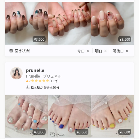
Star
Stars
Stars
Stars
Stars
¥7,500
¥8,500
空き状況
今日
×
明日
×
明後日
×
prunelle
Prunelle ~プリュネル
4.7
(
11
件)
1
2
3
4
5
松本駅
から徒歩20分
Star
Stars
Stars
Stars
Stars
¥8,800
¥6,600
¥6,600