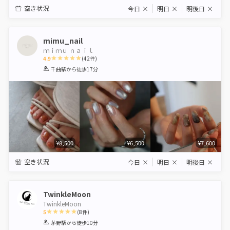
空き状況
今日
×
明日
×
明後日
×
mimu_nail
ｍｉｍｕ ｎａｉｌ
4.9
(
42
件)
1
2
3
4
5
千曲駅
から徒歩17分
Star
Stars
Stars
Stars
Stars
¥8,500
¥6,500
¥7,600
空き状況
今日
×
明日
×
明後日
×
TwinkleMoon
TwinkleMoon
5
(
8
件)
1
2
3
4
5
茅野駅
から徒歩10分