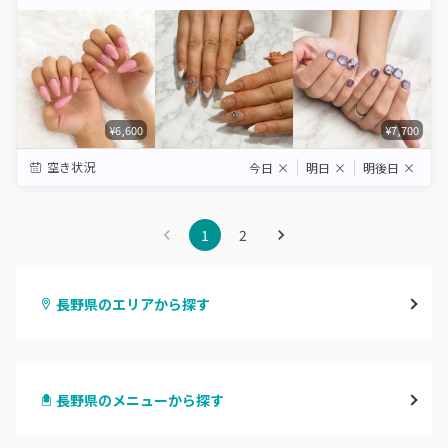
Star
Stars
Stars
Stars
Stars
¥6,600
¥7,700
空き状況
今日
×
明日
×
明後日
×
1
2
長野県のエリアから探す
長野・千曲
長野県のメニューから探す
松本・塩尻
ハンドジェル