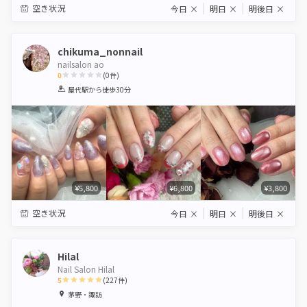
空き状況
今日
×
明日
×
明後日
×
chikuma_nonnail
nailsalon ao
0
(
0
件)
1
2
3
4
5
屋代駅
から徒歩30分
Star
Stars
Stars
Stars
Stars
¥5,800
¥6,800
¥3,800
空き状況
今日
×
明日
×
明後日
×
Hilal
Nail Salon Hilal
5
(
227
件)
1
2
3
4
5
茅野・諏訪
Star
Stars
Stars
Stars
Stars