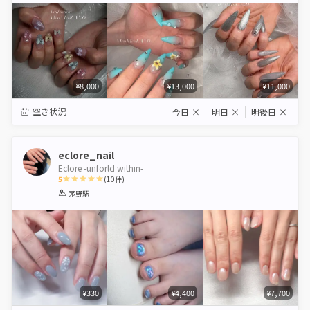
¥8,000
¥13,000
¥11,000
空き状況
今日
×
明日
×
明後日
×
eclore_nail
Eclore -unforld within-
5
(
10
件)
1
2
3
4
5
茅野駅
Star
Stars
Stars
Stars
Stars
¥330
¥4,400
¥7,700