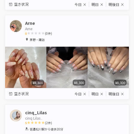
空き状況
今日
×
明日
×
明後日
×
Arne
Arne
0
(
0
件)
1
2
3
4
5
茅野・諏訪
Star
Stars
Stars
Stars
Stars
¥8,300
¥8,300
¥8,300
空き状況
今日
×
明日
×
明後日
×
cinq_Lilas
cinq Lilas .
5
(
2
件)
1
2
3
4
5
信濃松川駅
から徒歩20分