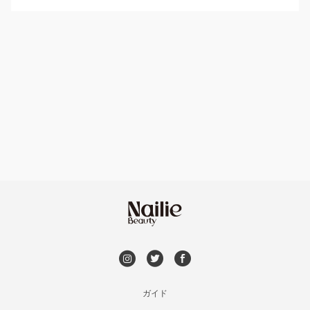
パラジェル
軽井沢・佐久
ハンドケアカラー
フィルイン
上田・小諸・東御
フット
持ち込み OK
安曇野・大町
オフのみ
やり放題 あり
駒ヶ根・飯田・伊那
初回オフ 無料
茅野・諏訪
DVD観賞
メンズOK
ガイド