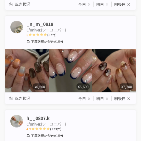
空き状況
今日
×
明日
×
明後日
×
_n_m_0818
C'univer.(シーユニバー)
5
(
57
件)
1
2
3
4
5
下諏訪駅
から徒歩10分
Star
Stars
Stars
Stars
Stars
¥6,600
¥6,600
¥7,700
空き状況
今日
×
明日
×
明後日
×
h__0807.k
C'univer.(シーユニバー)
4.9
(
329
件)
1
2
3
4
5
下諏訪駅
から徒歩10分