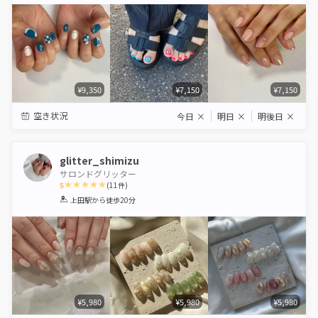
Star
Stars
Stars
Stars
Stars
¥9,350
¥7,150
¥7,150
空き状況
今日
×
明日
×
明後日
×
glitter_shimizu
サロンドグリッター
5
(
11
件)
1
2
3
4
5
上田駅
から徒歩20分
Star
Stars
Stars
Stars
Stars
¥5,980
¥5,980
¥5,980