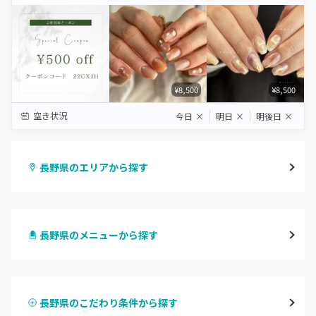
Star
Stars
Stars
Stars
Stars
¥8,500
¥8,500
空き状況
今日
×
明日
×
明後日
×
長野県のエリアから探す
長野・千曲
長野県のメニューから探す
松本・塩尻
ハンドジェル
飯山・中野・須坂
長野県のこだわり条件から探す
ハンドスカルプ