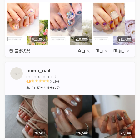
¥11,000
¥10,000
¥11,000
空き状況
今日
×
明日
×
明後日
×
mimu_nail
ｍｉｍｕ ｎａｉｌ
4.9
(
42
件)
1
2
3
4
5
千曲駅
から徒歩17分
Star
Stars
Stars
Stars
Stars
¥8,500
¥6,500
¥7,600