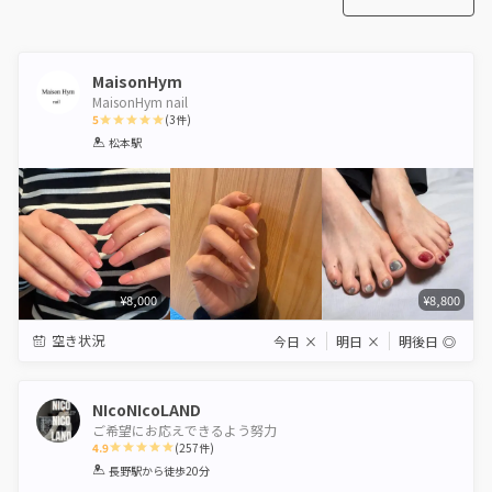
MaisonHym
MaisonHym nail
5
(
3
件)
1
2
3
4
5
松本駅
Star
Stars
Stars
Stars
Stars
¥8,000
¥8,800
空き状況
今日
×
明日
×
明後日
◎
NIcoNIcoLAND
ご希望にお応えできるよう努力
4.9
(
257
件)
1
2
3
4
5
長野駅
から徒歩20分
Star
Stars
Stars
Stars
Stars