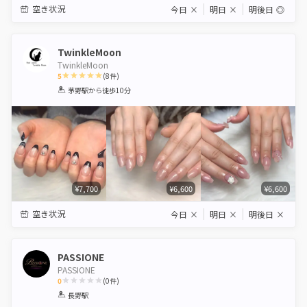
空き状況
今日
×
明日
×
明後日
◎
TwinkleMoon
TwinkleMoon
5
(
8
件)
1
2
3
4
5
茅野駅
から徒歩10分
Star
Stars
Stars
Stars
Stars
¥7,700
¥6,600
¥6,600
空き状況
今日
×
明日
×
明後日
×
PASSIONE
PASSIONE
0
(
0
件)
1
2
3
4
5
長野駅