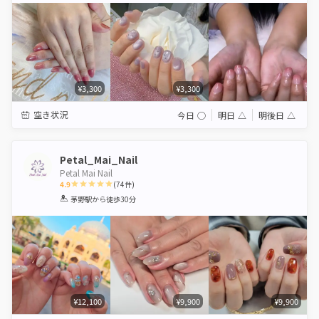
¥3,300
¥3,300
空き状況
今日
◯
明日
△
明後日
△
Petal_Mai_Nail
Petal Mai Nail
4.9
(
74
件)
1
2
3
4
5
茅野駅
から徒歩30分
Star
Stars
Stars
Stars
Stars
¥12,100
¥9,900
¥9,900