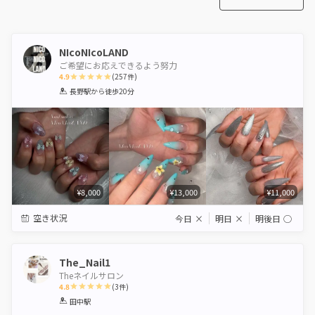
NIcoNIcoLAND
ご希望にお応えできるよう努力
4.9
(
257
件)
1
2
3
4
5
長野駅
から徒歩20分
Star
Stars
Stars
Stars
Stars
¥8,000
¥13,000
¥11,000
空き状況
今日
×
明日
×
明後日
◯
The_Nail1
Theネイルサロン
4.8
(
3
件)
1
2
3
4
5
田中駅
Star
Stars
Stars
Stars
Stars