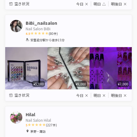
空き状況
今日
×
明日
△
明後日
×
BiBi_nailsalon
Nail Salon BiBi
4.9
(
80
件)
1
2
3
4
5
安曇追分駅
から徒歩15分
Star
Stars
Stars
Stars
Stars
¥5,000
¥9,000
¥7,000
空き状況
今日
×
明日
×
明後日
×
Hilal
Nail Salon Hilal
5
(
227
件)
1
2
3
4
5
茅野・諏訪
Star
Stars
Stars
Stars
Stars