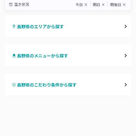
空き状況
今日
×
明日
×
明後日
×
長野県のエリアから探す
長野・千曲
長野県のメニューから探す
松本・塩尻
ハンドジェル
飯山・中野・須坂
長野県のこだわり条件から探す
ハンドスカルプ
パラジェル
軽井沢・佐久
ハンドケアカラー
フィルイン
上田・小諸・東御
フット