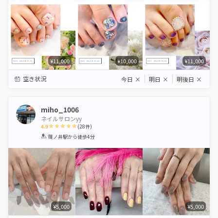
¥11,000
¥10,000
¥11,000
空き状況
今日
×
明日
×
明後日
×
miho_1006
ネイルサロンyy
4.9
(
28
件)
1
2
3
4
5
篠ノ井駅
から徒歩4分
Star
Stars
Stars
Stars
Stars
¥5,000
¥5,000