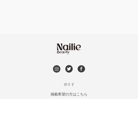
持ち込み OK
安曇野・大町
オフのみ
やり放題 あり
駒ヶ根・飯田・伊那
初回オフ 無料
茅野・諏訪
DVD観賞
メンズOK
ガイド
掲載希望の方はこちら
出張OK
利用規約
お問い合わせ
子連れOK
特定商取引法に基づく表記
プライバシーポリシー