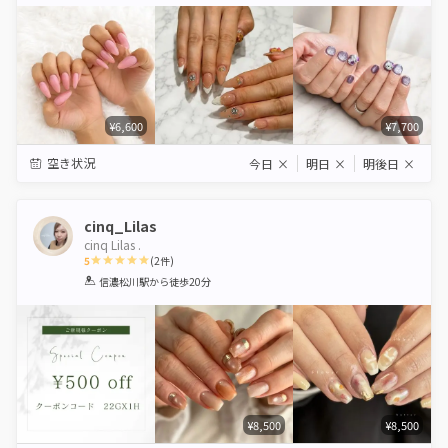
Star
Stars
Stars
Stars
Stars
¥6,600
¥7,700
空き状況
今日
×
明日
×
明後日
×
cinq_Lilas
cinq Lilas .
5
(
2
件)
1
2
3
4
5
信濃松川駅
から徒歩20分
Star
Stars
Stars
Stars
Stars
¥8,500
¥8,500