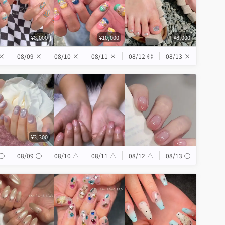
¥8,000
¥10,000
¥8,000
×
08/09
×
08/10
×
08/11
×
08/12
◎
08/13
×
¥3,300
◯
08/09
◯
08/10
△
08/11
△
08/12
△
08/13
◯