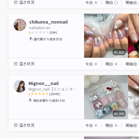
空き状況
今日
×
明日
◯
明後日
chikuma_nonnail
nailsalon ao
0
(
0
件)
1
2
3
4
5
屋代駅
から徒歩30分
Star
Stars
Stars
Stars
Stars
¥5,800
空き状況
今日
×
明日
×
明後日
Mignon__nail
Mignon_nail【ミニョン ネイル】
5
(
294
件)
1
2
3
4
5
南松本駅
から徒歩15分
Star
Stars
Stars
Stars
Stars
¥9,000
空き状況
今日
×
明日
×
明後日