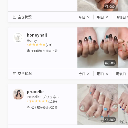
¥8,000
空き状況
今日
×
明日
×
明後日
honeynail
Honey
5
(
2
件)
1
2
3
4
5
平田駅
から徒歩15分
Star
Stars
Stars
Stars
Stars
¥7,500
空き状況
今日
×
明日
×
明後日
prunelle
Prunelle ~プリュネル
4.7
(
11
件)
1
2
3
4
5
松本駅
から徒歩20分
Star
Stars
Stars
Stars
Stars
¥8,800