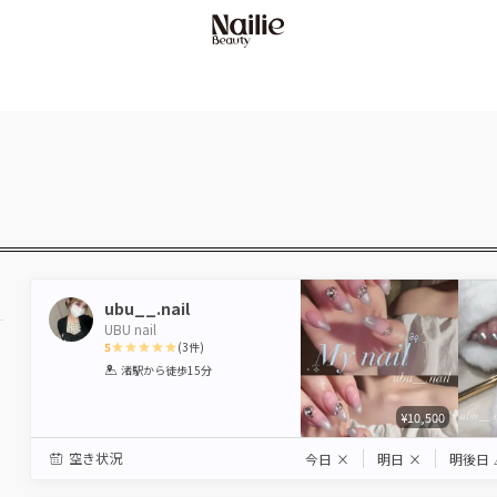
ubu__.nail
UBU nail
5
(
3
件)
1
2
3
4
5
渚駅
から徒歩15分
Star
Stars
Stars
Stars
Stars
¥10,500
駅から選ぶ
空き状況
今日
×
明日
×
明後日
エリアから選ぶ