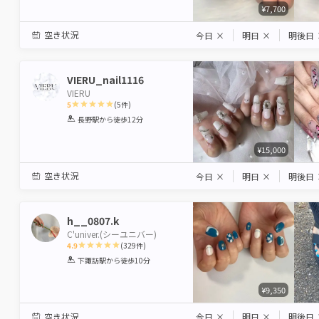
¥7,700
空き状況
今日
×
明日
×
明後日
VIERU_nail1116
VIERU
5
(
5
件)
1
2
3
4
5
長野駅
から徒歩12分
Star
Stars
Stars
Stars
Stars
¥15,000
空き状況
今日
×
明日
×
明後日
h__0807.k
C'univer.(シーユニバー)
4.9
(
329
件)
1
2
3
4
5
下諏訪駅
から徒歩10分
Star
Stars
Stars
Stars
Stars
¥9,350
空き状況
今日
×
明日
×
明後日