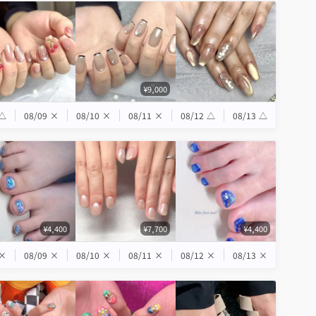
¥9,000
△
08/09
×
08/10
×
08/11
×
08/12
△
08/13
△
¥4,400
¥7,700
¥4,400
×
08/09
×
08/10
×
08/11
×
08/12
×
08/13
×