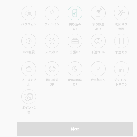
パラジェル
フィルイン
持ち込み

やり放題

初回オフ

OK
あり
無料
DVD観賞
メンズOK
出張OK
子連れOK
個室あり
リーズナブ
朝10時前
夜8時以降
駐車場あり
プライベー
ル
OK
OK
トサロン
ポイント3
倍
検索