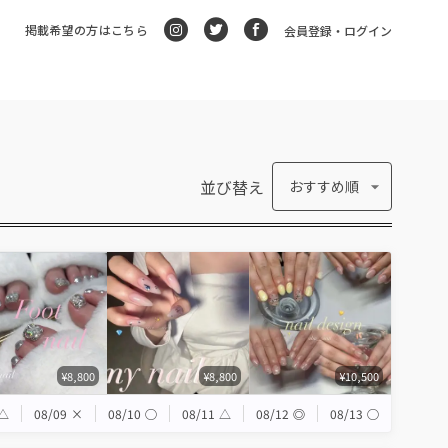
掲載希望の方はこちら
会員登録・ログイン
並び替え
おすすめ順
¥8,800
¥8,800
¥10,500
△
08/09
×
08/10
◯
08/11
△
08/12
◎
08/13
◯