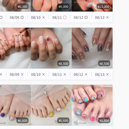
¥6,000
¥8,000
¥13,000
◎
08/09
◎
08/10
×
08/11
◯
08/12
◎
08/13
×
¥8,500
¥8,500
×
08/09
×
08/10
×
08/11
×
08/12
×
08/13
×
¥6,600
¥6,600
¥8,800