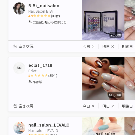
BiBi_nailsalon
Nail Salon BiBi
4.9
(
80
件)
1
2
3
4
5
安曇追分駅
から徒歩15分
Star
Stars
Stars
Stars
Stars
¥5,000
空き状況
今日
×
明日
×
明後日
eclat_1718
Éclat
5
(
35
件)
1
2
3
4
5
茅野駅
Star
Stars
Stars
Stars
Stars
¥12,500
空き状況
今日
×
明日
×
明後日
nail_salon_LEVALO
Nail salon LEVALO