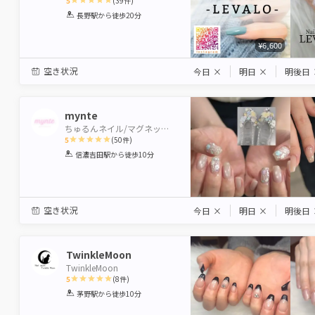
5
(
39
件)
1
2
3
4
5
長野駅
から徒歩20分
Star
Stars
Stars
Stars
Stars
¥6,600
空き状況
今日
×
明日
×
明後日
mynte
ちゅるんネイル/マグネット/ナチュラル/シンプル/オフィスネ
5
(
50
件)
1
2
3
4
5
信濃吉田駅
から徒歩10分
Star
Stars
Stars
Stars
Stars
空き状況
今日
×
明日
×
明後日
TwinkleMoon
TwinkleMoon
5
(
8
件)
1
2
3
4
5
茅野駅
から徒歩10分
Star
Stars
Stars
Stars
Stars