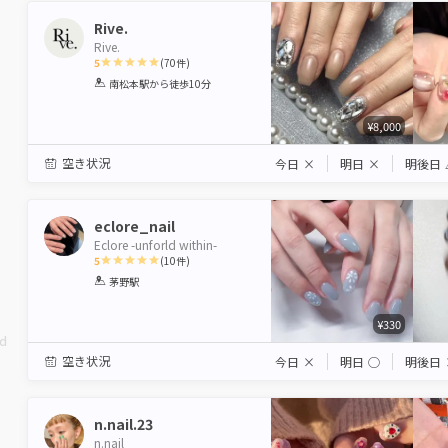
Rive.
Rive.
5
(
70
件)
1
2
3
4
5
南松本駅
から徒歩10分
Star
Stars
Stars
Stars
Stars
¥8,000
空き状況
今日
×
明日
×
明後日
eclore_nail
Eclore -unforld within-
5
(
10
件)
1
2
3
4
5
茅野駅
Star
Stars
Stars
Stars
Stars
¥330
ed
空き状況
今日
×
明日
◯
明後日
n.nail.23
n.nail