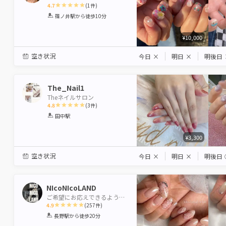
4.7
(
1
件)
1
2
3
4
5
篠ノ井駅
から徒歩10分
Star
Stars
Stars
Stars
Stars
¥10,000
空き状況
今日
×
明日
×
明後日
The_Nail1
Theネイルサロン
4.8
(
3
件)
1
2
3
4
5
田中駅
Star
Stars
Stars
Stars
Stars
¥3,300
空き状況
今日
×
明日
×
明後日
NIcoNIcoLAND
ご希望にお応えできるよう努力
4.9
(
257
件)
1
2
3
4
5
長野駅
から徒歩20分
Star
Stars
Stars
Stars
Stars