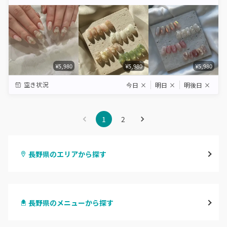
Star
Stars
Stars
Stars
Stars
¥5,980
¥5,980
¥5,980
空き状況
今日
×
明日
×
明後日
×
1
2
長野県のエリアから探す
長野・千曲
長野県のメニューから探す
松本・塩尻
ハンドジェル