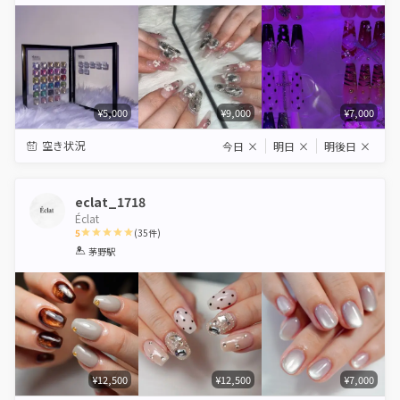
Star
Stars
Stars
Stars
Stars
¥5,000
¥9,000
¥7,000
空き状況
今日
×
明日
×
明後日
×
eclat_1718
Éclat
5
(
35
件)
1
2
3
4
5
茅野駅
Star
Stars
Stars
Stars
Stars
¥12,500
¥12,500
¥7,000