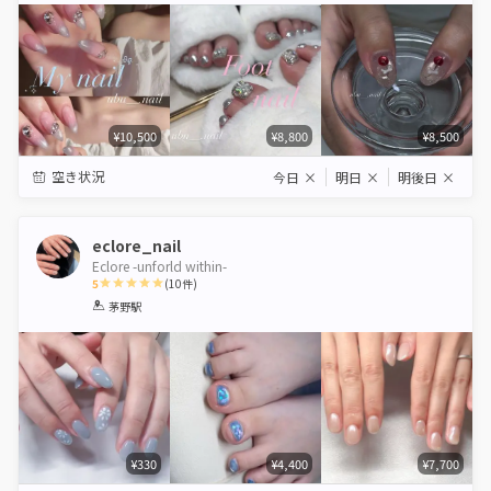
¥10,500
¥8,800
¥8,500
空き状況
今日
×
明日
×
明後日
×
eclore_nail
Eclore -unforld within-
5
(
10
件)
1
2
3
4
5
茅野駅
Star
Stars
Stars
Stars
Stars
¥330
¥4,400
¥7,700