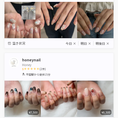
Star
Stars
Stars
Stars
Stars
空き状況
今日
×
明日
×
明後日
×
honeynail
Honey
5
(
2
件)
1
2
3
4
5
平田駅
から徒歩15分
Star
Stars
Stars
Stars
Stars
¥7,500
¥8,500