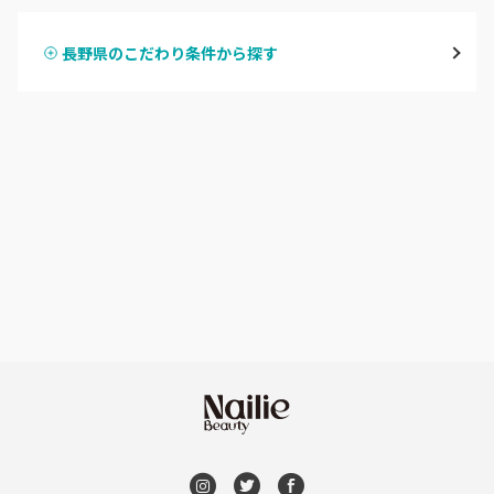
飯山・中野・須坂
長野県のこだわり条件から探す
ハンドスカルプ
パラジェル
軽井沢・佐久
ハンドケアカラー
フィルイン
上田・小諸・東御
フット
持ち込み OK
安曇野・大町
オフのみ
やり放題 あり
駒ヶ根・飯田・伊那
初回オフ 無料
茅野・諏訪
DVD観賞