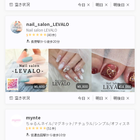
空き状況
今日
×
明日
×
明後日
×
nail_salon_LEVALO
Nail salon LEVALO
5
(
40
件)
1
2
3
4
5
長野駅
から徒歩20分
Star
Stars
Stars
Stars
Stars
¥6,600
¥8,800
¥10,000
空き状況
今日
×
明日
×
明後日
×
mynte
ちゅるんネイル/マグネット/ナチュラル/シンプル/オフィスネ
5
(
51
件)
1
2
3
4
5
信濃吉田駅
から徒歩10分