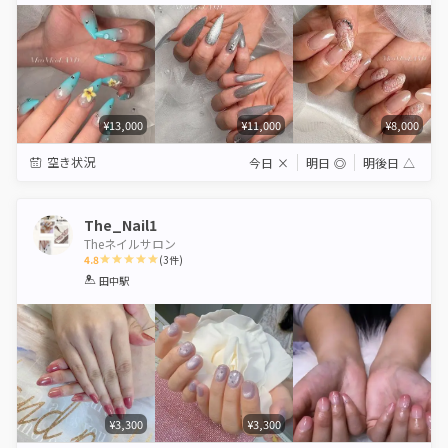
¥13,000
¥11,000
¥8,000
空き状況
今日
×
明日
◎
明後日
△
The_Nail1
Theネイルサロン
4.8
(
3
件)
1
2
3
4
5
田中駅
Star
Stars
Stars
Stars
Stars
¥3,300
¥3,300