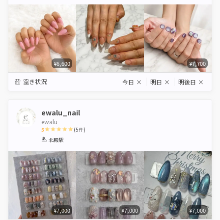
Star
Stars
Stars
Stars
Stars
¥6,600
¥7,700
空き状況
今日
×
明日
×
明後日
×
ewalu_nail
ewalu
5
(
5
件)
1
2
3
4
5
北殿駅
Star
Stars
Stars
Stars
Stars
¥7,000
¥7,000
¥7,000