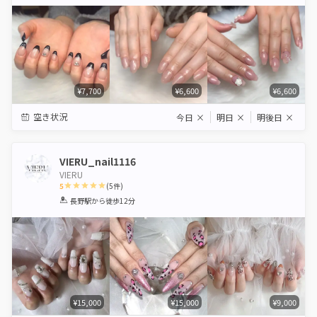
Star
Stars
Stars
Stars
Stars
¥7,700
¥6,600
¥6,600
空き状況
今日
×
明日
×
明後日
×
VIERU_nail1116
VIERU
5
(
5
件)
1
2
3
4
5
長野駅
から徒歩12分
Star
Stars
Stars
Stars
Stars
¥15,000
¥15,000
¥9,000