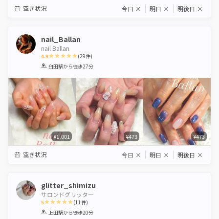
空き状況
今日
×
明日
×
明後日
×
nail_Ballan
nail Ballan
4.9
(
29
件)
1
2
3
4
5
臼田駅
から徒歩27分
Star
Stars
Stars
Stars
Stars
¥1,001
¥473
¥473
空き状況
今日
×
明日
×
明後日
×
glitter_shimizu
サロンドグリッター
5
(
11
件)
1
2
3
4
5
上田駅
から徒歩20分