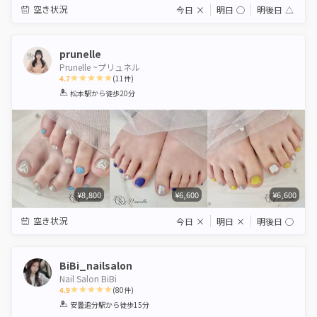
空き状況
今日
×
明日
◯
明後日
△
prunelle
Prunelle ~プリュネル
4.7
(
11
件)
1
2
3
4
5
松本駅
から徒歩20分
Star
Stars
Stars
Stars
Stars
¥8,800
¥6,600
¥6,600
空き状況
今日
×
明日
×
明後日
◯
BiBi_nailsalon
Nail Salon BiBi
4.9
(
80
件)
1
2
3
4
5
安曇追分駅
から徒歩15分