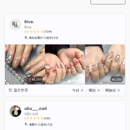
Rive.
Rive.
5
(
70
件)
1
2
3
4
5
南松本駅
から徒歩10分
Star
Stars
Stars
Stars
Stars
¥8,000
¥9,000
空き状況
今日
×
明日
×
明後日
×
ubu__.nail
UBU nail
5
(
4
件)
1
2
3
4
5
渚駅
から徒歩15分
Star
Stars
Stars
Stars
Stars