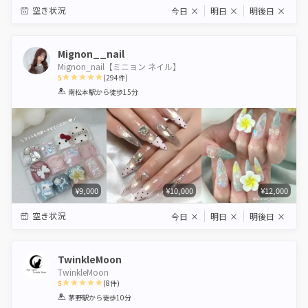
空き状況
今日
×
明日
×
明後日
×
Mignon__nail
Mignon_nail【ミニョン ネイル】
5
(
294
件)
1
2
3
4
5
南松本駅
から徒歩15分
Star
Stars
Stars
Stars
Stars
¥9,000
¥10,000
¥12,000
空き状況
今日
×
明日
×
明後日
×
TwinkleMoon
TwinkleMoon
5
(
8
件)
1
2
3
4
5
茅野駅
から徒歩10分