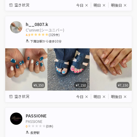
空き状況
今日
×
明日
×
明後日
×
h__0807.k
C'univer.(シーユニバー)
4.9
(
329
件)
1
2
3
4
5
下諏訪駅
から徒歩10分
Star
Stars
Stars
Stars
Stars
¥9,350
¥7,150
¥7,150
空き状況
今日
×
明日
×
明後日
×
PASSIONE
PASSIONE
0
(
0
件)
1
2
3
4
5
長野駅