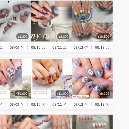
¥8,800
¥8,800
¥10,500
△
08/09
×
08/10
◯
08/11
△
08/12
◎
08/13
◯
¥10,000
¥11,000
¥9,300
×
08/09
×
08/10
×
08/11
×
08/12
×
08/13
×