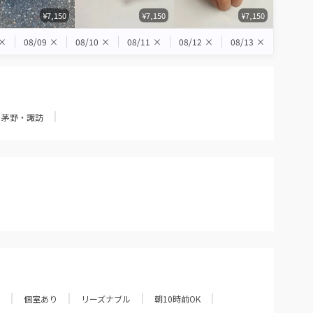
¥7,150
¥7,150
¥7,150
×
08/09
×
08/10
×
08/11
×
08/12
×
08/13
×
茅野・諏訪
個室あり
リーズナブル
朝10時前OK