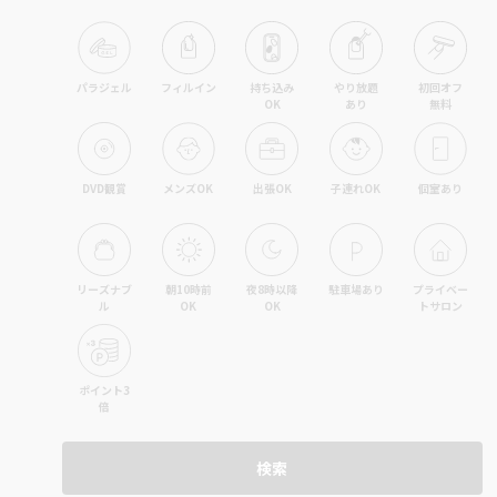
パラジェル
フィルイン
持ち込み

やり放題

初回オフ

OK
あり
無料
DVD観賞
メンズOK
出張OK
子連れOK
個室あり
リーズナブ
朝10時前
夜8時以降
駐車場あり
プライベー
ル
OK
OK
トサロン
ポイント3
倍
検索