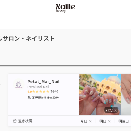
ルサロン・ネイリスト
Petal_Mai_Nail
Petal Mai Nail
4.9
(
74
件)
1
2
3
4
5
茅野駅
から徒歩30分
Star
Stars
Stars
Stars
Stars
¥12,100
駅から選ぶ
空き状況
今日
×
明日
×
明後日
エリアから選ぶ