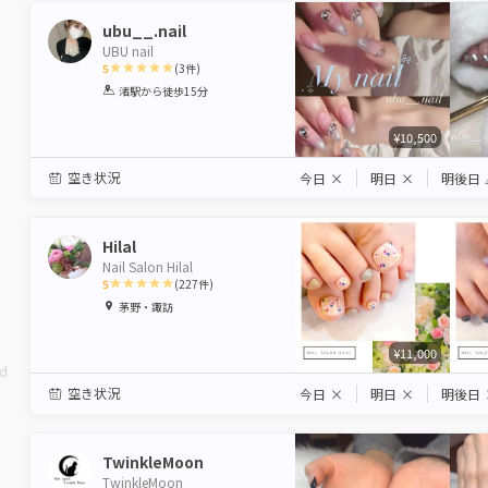
ubu__.nail
UBU nail
5
(
3
件)
1
2
3
4
5
渚駅
から徒歩15分
Star
Stars
Stars
Stars
Stars
¥10,500
空き状況
今日
×
明日
×
明後日
Hilal
Nail Salon Hilal
5
(
227
件)
1
2
3
4
5
茅野・諏訪
Star
Stars
Stars
Stars
Stars
¥11,000
ed
空き状況
今日
×
明日
×
明後日
TwinkleMoon
TwinkleMoon