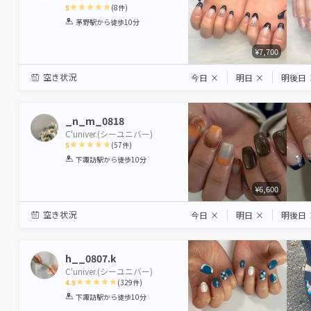
5
(
8
件)
1
2
3
4
5
茅野駅
から徒歩10分
Star
Stars
Stars
Stars
Stars
¥7,700
空き状況
今日
×
明日
×
明後日
_n_m_0818
C'univer.(シーユニバー)
5
(
57
件)
1
2
3
4
5
下諏訪駅
から徒歩10分
Star
Stars
Stars
Stars
Stars
¥6,600
空き状況
今日
×
明日
×
明後日
h__0807.k
C'univer.(シーユニバー)
4.9
(
329
件)
1
2
3
4
5
下諏訪駅
から徒歩10分
Star
Stars
Stars
Stars
Stars