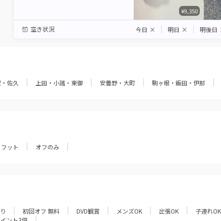
¥9,350
空き状況
今日
×
明日
×
明後日
沢・佐久
上田・小諸・東御
安曇野・大町
駒ヶ根・飯田・伊那
フット
オフのみ
あり
初回オフ 無料
DVD観賞
メンズOK
出張OK
子連れOK
ポイント3倍