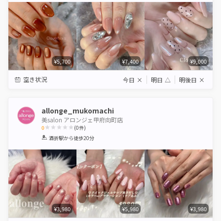
¥5,700
¥7,400
¥9,000
空き状況
今日
×
明日
△
明後日
×
allonge_mukomachi
美salon アロンジェ甲府向町店
0
(
0
件)
1
2
3
4
5
酒折駅
から徒歩20分
Star
Stars
Stars
Stars
Stars
¥3,980
¥5,980
¥3,980