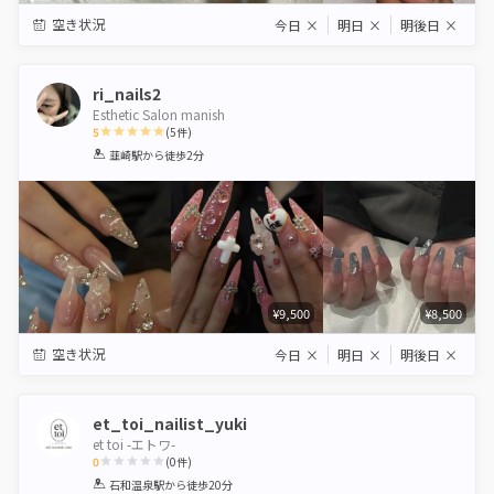
空き状況
今日
×
明日
×
明後日
×
ri_nails2
Esthetic Salon manish
5
(
5
件)
1
2
3
4
5
韮崎駅
から徒歩2分
Star
Stars
Stars
Stars
Stars
¥9,500
¥8,500
空き状況
今日
×
明日
×
明後日
×
et_toi_nailist_yuki
et toi -エトワ-
0
(
0
件)
1
2
3
4
5
石和温泉駅
から徒歩20分