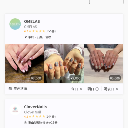
OMELAS
OMELAS
4.9
(
355
件)
1
2
3
4
5
甲府・山梨・笛吹
Star
Stars
Stars
Stars
Stars
¥3,500
¥5,000
¥5,000
空き状況
今日
×
明日
◯
明後日
×
CloverNails
Clover Nail
4.8
(
144
件)
1
2
3
4
5
東山梨駅
から徒歩13分
Star
Stars
Stars
Stars
Stars