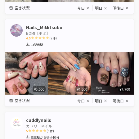
空き状況
今日
×
明日
×
明後日
×
Nails_MiMitsubo
BOMI【ボミ】
4.5
(
2
件)
1
2
3
4
5
山梨市駅
Star
Stars
Stars
Stars
Stars
¥5,500
¥4,500
¥7,700
空き状況
今日
×
明日
×
明後日
×
cuddlynails
カドリーネイル
5
(
5
件)
1
2
3
4
5
竜王駅
から徒歩40分