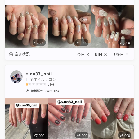
Star
Stars
Stars
Stars
Stars
¥6,500
¥6,500
¥6,500
空き状況
今日
×
明日
×
明後日
×
s.no33_nail
自宅ネイルサロン
0
(
0
件)
1
2
3
4
5
猿橋駅
から徒歩10分
Star
Stars
Stars
Stars
Stars
¥7,000
¥6,000
¥6,000