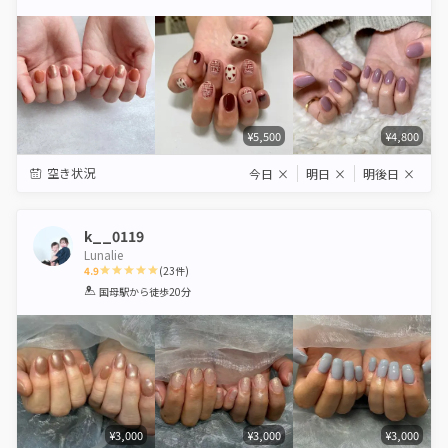
Star
Stars
Stars
Stars
Stars
¥5,500
¥4,800
空き状況
今日
×
明日
×
明後日
×
k__0119
Lunalie
4.9
(
23
件)
1
2
3
4
5
国母駅
から徒歩20分
Star
Stars
Stars
Stars
Stars
¥3,000
¥3,000
¥3,000