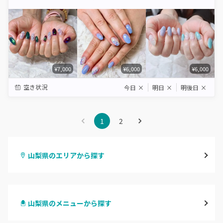
Star
Stars
Stars
Stars
Stars
¥7,000
¥6,000
¥6,000
空き状況
今日
×
明日
×
明後日
×
1
2
山梨県のエリアから探す
甲府・山梨・笛吹
山梨県のメニューから探す
北杜・韮崎・南アルプス