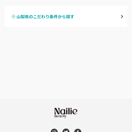
ハンドジェル
富士吉田・都留
山梨県のこだわり条件から探す
ハンドスカルプ
パラジェル
甲斐・中巨摩・中央
ハンドケアカラー
フィルイン
大月・上野原
フット
持ち込み OK
山梨県その他
オフのみ
やり放題 あり
初回オフ 無料
DVD観賞