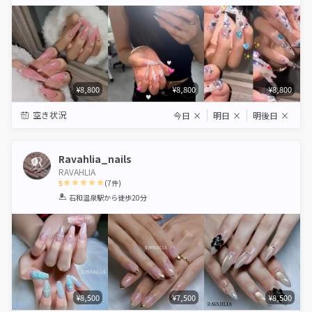
Star
Stars
Stars
Stars
Stars
¥8,800
¥8,800
¥8,800
空き状況
今日
×
明日
×
明後日
×
Ravahlia_nails
RAVAHLIA
5
(
7
件)
1
2
3
4
5
石和温泉駅
から徒歩20分
Star
Stars
Stars
Stars
Stars
¥8,500
¥7,500
¥8,500