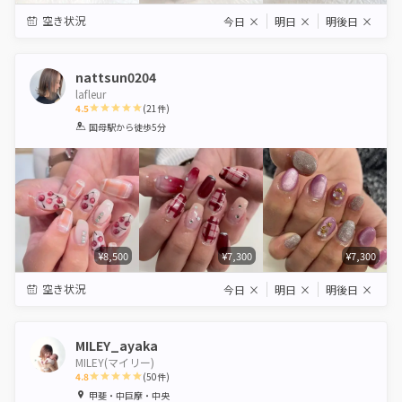
空き状況
今日
×
明日
×
明後日
×
nattsun0204
lafleur
4.5
(
21
件)
1
2
3
4
5
国母駅
から徒歩5分
Star
Stars
Stars
Stars
Stars
¥8,500
¥7,300
¥7,300
空き状況
今日
×
明日
×
明後日
×
MILEY_ayaka
MILEY(マイリー)
4.8
(
50
件)
1
2
3
4
5
甲斐・中巨摩・中央