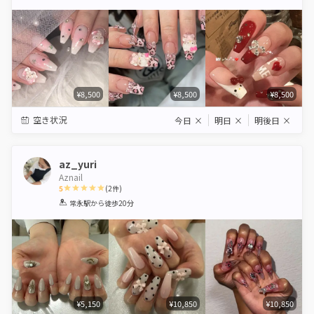
Star
Stars
Stars
Stars
Stars
¥8,500
¥8,500
¥8,500
空き状況
今日
×
明日
×
明後日
×
az_yuri
Aznail
5
(
2
件)
1
2
3
4
5
常永駅
から徒歩20分
Star
Stars
Stars
Stars
Stars
¥5,150
¥10,850
¥10,850