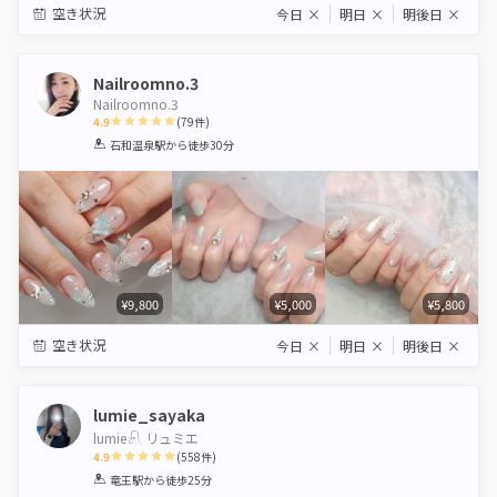
空き状況
今日
×
明日
×
明後日
×
Nailroomno.3
Nailroomno.3
4.9
(
79
件)
1
2
3
4
5
石和温泉駅
から徒歩30分
Star
Stars
Stars
Stars
Stars
¥9,800
¥5,000
¥5,800
空き状況
今日
×
明日
×
明後日
×
lumie_sayaka
lumie‎‪𓍯 ‬リュミエ
4.9
(
558
件)
1
2
3
4
5
竜王駅
から徒歩25分