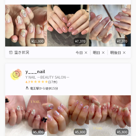
Star
Stars
Stars
Stars
Stars
¥11,000
¥7,370
¥7,370
空き状況
今日
×
明日
×
明後日
×
y___nail
Y NAIL －BEAUTY SALON－
4.7
(
17
件)
1
2
3
4
5
竜王駅
から徒歩15分
Star
Stars
Stars
Stars
Stars
¥5,800
¥5,800
¥5,800