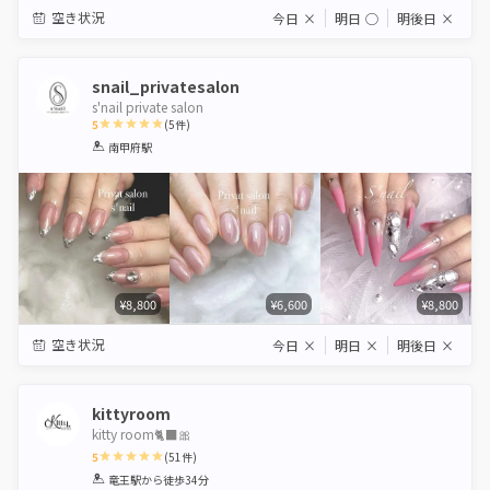
空き状況
今日
×
明日
◯
明後日
×
snail_privatesalon
s'nail private salon
5
(
5
件)
1
2
3
4
5
南甲府駅
Star
Stars
Stars
Stars
Stars
¥8,800
¥6,600
¥8,800
空き状況
今日
×
明日
×
明後日
×
kittyroom
kitty room🐈‍⬛🎀
5
(
51
件)
1
2
3
4
5
竜王駅
から徒歩34分