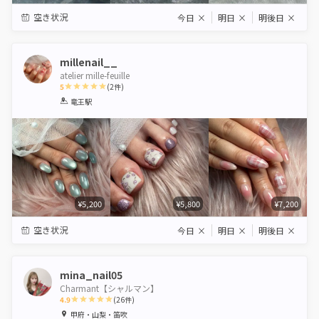
空き状況
今日
×
明日
×
明後日
×
millenail__
atelier mille-feuille
5
(
2
件)
1
2
3
4
5
竜王駅
Star
Stars
Stars
Stars
Stars
¥5,200
¥5,800
¥7,200
空き状況
今日
×
明日
×
明後日
×
mina_nail05
Charmant【シャルマン】
4.9
(
26
件)
1
2
3
4
5
甲府・山梨・笛吹