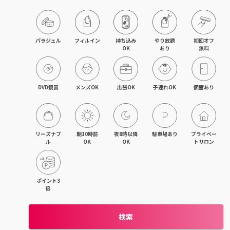
パラジェル
フィルイン
持ち込み

やり放題

初回オフ

OK
あり
無料
DVD観賞
メンズOK
出張OK
子連れOK
個室あり
リーズナブ
朝10時前
夜8時以降
駐車場あり
プライベー
ル
OK
OK
トサロン
ポイント3
倍
検索