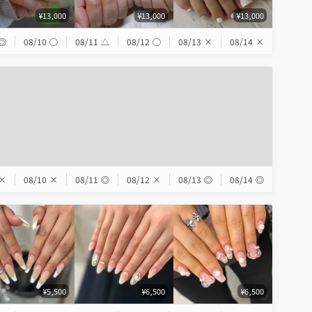
¥13,000
¥13,000
¥13,000
◎
08/10
◯
08/11
△
08/12
◯
08/13
×
08/14
×
×
08/10
×
08/11
◎
08/12
×
08/13
◎
08/14
◎
¥5,500
¥6,500
¥6,500