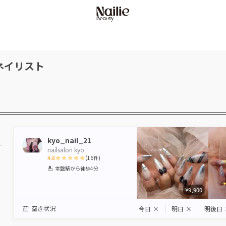
ネイリスト
kyo_nail_21
nailsalon kyo
4.8
(
16
件)
1
2
3
4
5
常盤駅
から徒歩4分
Star
Stars
Stars
Stars
Stars
¥9,900
空き状況
今日
×
明日
×
明後日