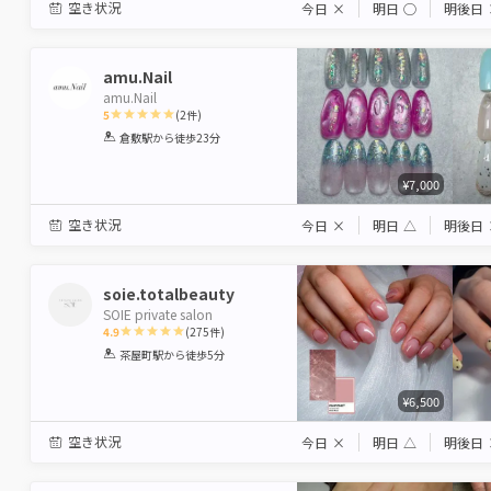
空き状況
今日
×
明日
◯
明後日
amu.Nail
amu.Nail
5
(
2
件)
1
2
3
4
5
倉敷駅
から徒歩23分
Star
Stars
Stars
Stars
Stars
¥7,000
空き状況
今日
×
明日
△
明後日
soie.totalbeauty
SOIE private salon
4.9
(
275
件)
1
2
3
4
5
茶屋町駅
から徒歩5分
Star
Stars
Stars
Stars
Stars
¥6,500
空き状況
今日
×
明日
△
明後日