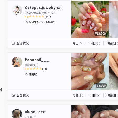
Octopus.jewelrynail
Octopus.-jewelry nail-
4.8
(
8
件)
1
2
3
4
5
西阿知駅
から徒歩20分
Star
Stars
Stars
Stars
Stars
¥13,000
空き状況
今日
×
明日
◯
明後日
Pononail___
pononail
5
(
1
件)
1
2
3
4
5
浦田駅
Star
Stars
Stars
Stars
Stars
¥8,000
ed
空き状況
今日
◎
明日
×
明後日
ulunail.seri
ulu nail