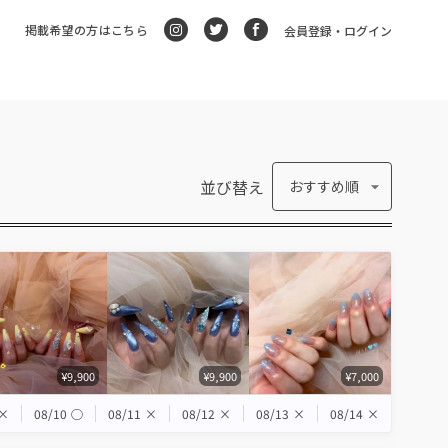
掲載希望の方はこちら
会員登録・ログイン
並び替え
おすすめ順
¥9,900
¥9,900
¥7,000
×
08/10
◯
08/11
×
08/12
×
08/13
×
08/14
×