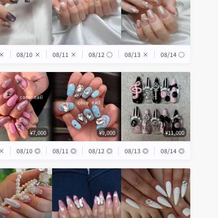
×
08/10
×
08/11
×
08/12
◯
08/13
×
08/14
◯
¥7,000
¥9,000
¥11,000
×
08/10
◎
08/11
◎
08/12
◎
08/13
◎
08/14
◎