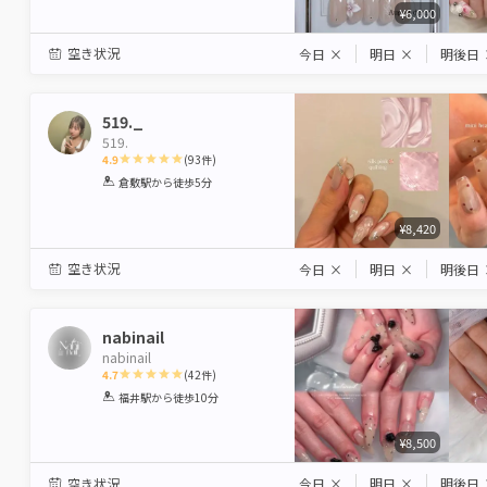
¥6,000
空き状況
今日
×
明日
×
明後日
519._
519.
4.9
(
93
件)
1
2
3
4
5
倉敷駅
から徒歩5分
Star
Stars
Stars
Stars
Stars
¥8,420
空き状況
今日
×
明日
×
明後日
nabinail
nabinail
4.7
(
42
件)
1
2
3
4
5
福井駅
から徒歩10分
Star
Stars
Stars
Stars
Stars
¥8,500
空き状況
今日
×
明日
×
明後日