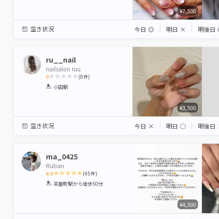
¥7,500
空き状況
今日
◎
明日
×
明後日
ru__nail
nailsalon ruu
0
(
0
件)
1
2
3
4
5
小田駅
Star
Stars
Stars
Stars
Stars
¥3,500
空き状況
今日
×
明日
◯
明後日
ma_0425
Ruban
4.9
(
45
件)
1
2
3
4
5
茶屋町駅
から徒歩50分
Star
Stars
Stars
Stars
Stars
¥4,500