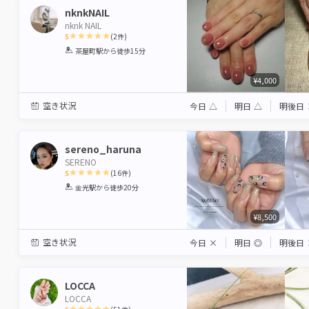
nknkNAIL
nknk NAIL
5
(
2
件)
1
2
3
4
5
茶屋町駅
から徒歩15分
Star
Stars
Stars
Stars
Stars
¥4,000
空き状況
今日
△
明日
△
明後日
sereno_haruna
SERENO
5
(
16
件)
1
2
3
4
5
金光駅
から徒歩20分
Star
Stars
Stars
Stars
Stars
¥8,500
空き状況
今日
×
明日
◎
明後日
LOCCA
LOCCA