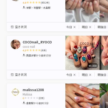
4.9
(
491
件)
1
2
3
4
5
栄駅・常盤駅・水島駅
Star
Stars
Stars
Stars
Stars
空き状況
今日
×
明日
×
明後日
COCOnail_RYOCO
coco nail
4.9
(
4
件)
1
2
3
4
5
西富井駅
から徒歩10分
Star
Stars
Stars
Stars
Stars
¥9,000
空き状況
今日
×
明日
×
明後日
malissa1208
Malissa
0
(
0
件)
1
2
3
4
5
倉敷駅
から徒歩15分
Star
Stars
Stars
Stars
Stars