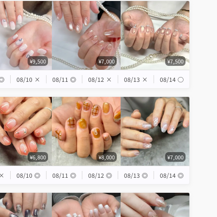
¥9,500
¥7,000
¥7,500
◎
08/10
×
08/11
◎
08/12
×
08/13
×
08/14
◯
¥6,800
¥8,000
¥7,000
×
08/10
◎
08/11
◎
08/12
◎
08/13
◎
08/14
◎