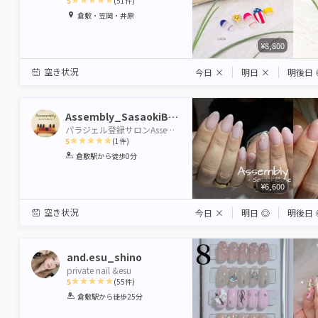
5
(
51
件)
1
2
3
4
5
倉敷・笠岡・井原
Star
Stars
Stars
Stars
Stars
¥8,800
空き状況
今日
×
明日
×
明後日
Assembly_SasaokiBase_
パラジェル登録サロンAssembly-SasaokiBase
5
(
1
件)
1
2
3
4
5
倉敷駅
から徒歩0分
Star
Stars
Stars
Stars
Stars
¥6,600
空き状況
今日
×
明日
◎
明後日
and.esu_shino
private nail &esu
5
(
55
件)
1
2
3
4
5
倉敷駅
から徒歩25分
Star
Stars
Stars
Stars
Stars