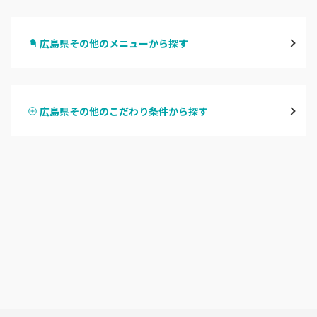
八丁堀・紙屋町
広島県その他のメニューから探す
段原・皆実町・宇品
ハンドジェル
広島駅周辺・府中町・安芸区
広島県その他のこだわり条件から探す
ハンドスカルプ
パラジェル
横川・舟入・西広島
ハンドケアカラー
フィルイン
井口・五日市・廿日市
フット
持ち込み OK
安佐南区・安佐北区
オフのみ
やり放題 あり
福山・尾道・三原