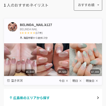
1
人のおすすめ
ネイリスト
おすすめ順
BELINDA_NAIL.k127
BELINDA NAIL
5
(
17
件)
1
2
3
4
5
海田市駅
から徒歩13分
Star
Stars
Stars
Stars
Stars
¥6,000
¥6,500
¥7,000
空き状況
今日
×
明日
×
明後日
×
広島県のエリアから探す