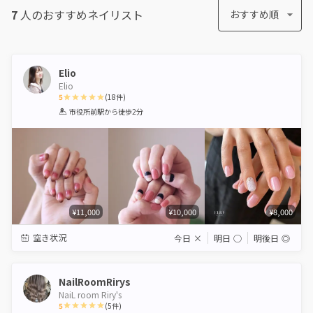
7
人のおすすめ
ネイリスト
おすすめ順
Elio
Elio
5
(
18
件)
1
2
3
4
5
市役所前駅
から徒歩2分
Star
Stars
Stars
Stars
Stars
¥11,000
¥10,000
¥8,000
空き状況
今日
×
明日
◯
明後日
◎
NailRoomRirys
NaiL room Riry's
5
(
5
件)