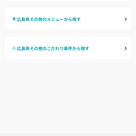
八丁堀・紙屋町
広島県その他のメニューから探す
段原・皆実町・宇品
ハンドジェル
広島駅周辺・府中町・安芸区
広島県その他のこだわり条件から探す
ハンドスカルプ
パラジェル
横川・舟入・西広島
ハンドケアカラー
フィルイン
井口・五日市・廿日市
フット
持ち込み OK
安佐南区・安佐北区
オフのみ
やり放題 あり
福山・尾道・三原