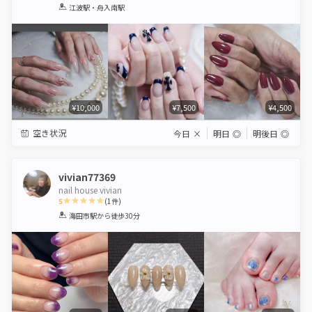
1
2
3
4
5
江波駅・舟入南駅
Star
Stars
Stars
Stars
Stars
¥10,000
¥7,500
¥4,500
空き状況
今日
×
明日
◎
明後日
◎
vivian77369
nail house vivian
5
(
1
件)
1
2
3
4
5
海田市駅
から徒歩30分
Star
Stars
Stars
Stars
Stars