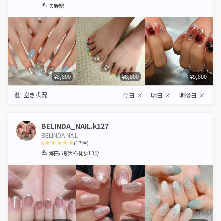
1
2
3
4
5
矢野駅
Star
Stars
Stars
Stars
Stars
¥8,800
¥8,800
¥9,800
空き状況
今日
×
明日
×
明後日
×
BELINDA_NAIL.k127
BELINDA NAIL
5
(
17
件)
1
2
3
4
5
海田市駅
から徒歩13分
Star
Stars
Stars
Stars
Stars