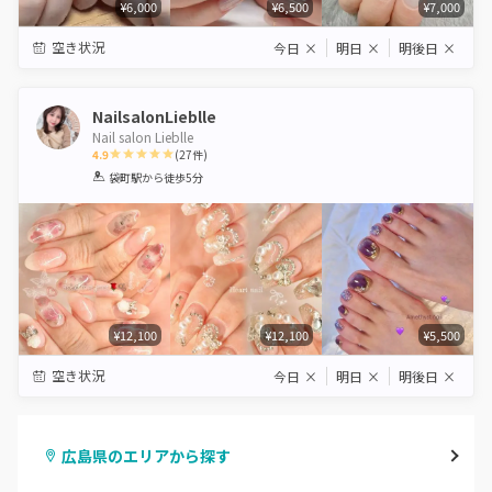
¥6,000
¥6,500
¥7,000
空き状況
今日
×
明日
×
明後日
×
NailsalonLieblle
Nail salon Lieblle
4.9
(
27
件)
1
2
3
4
5
袋町駅
から徒歩5分
Star
Stars
Stars
Stars
Stars
¥12,100
¥12,100
¥5,500
空き状況
今日
×
明日
×
明後日
×
広島県のエリアから探す