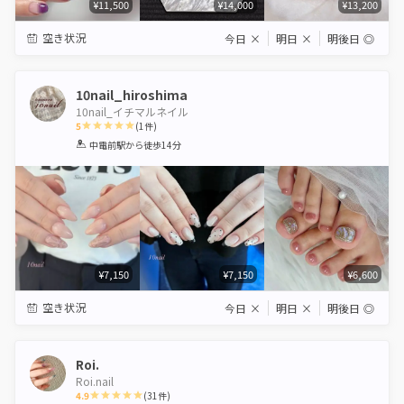
¥11,500
¥14,000
¥13,200
空き状況
今日
×
明日
×
明後日
◎
10nail_hiroshima
10nail_イチマルネイル
5
(
1
件)
1
2
3
4
5
中電前駅
から徒歩14分
Star
Stars
Stars
Stars
Stars
¥7,150
¥7,150
¥6,600
空き状況
今日
×
明日
×
明後日
◎
Roi.
Roi.nail
4.9
(
31
件)