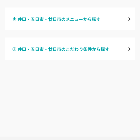
八丁堀・紙屋町
井口・五日市・廿日市のメニューから探す
段原・皆実町・宇品
ハンドジェル
広島駅周辺・府中町・安芸区
井口・五日市・廿日市のこだわり条件から探す
ハンドスカルプ
パラジェル
横川・舟入・西広島
ハンドケアカラー
フィルイン
井口・五日市・廿日市
フット
持ち込み OK
安佐南区・安佐北区
オフのみ
やり放題 あり
福山・尾道・三原