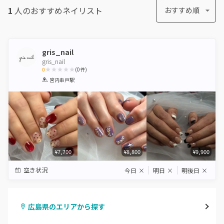
1
人のおすすめ
ネイリスト
おすすめ順
gris_nail
gris_nail
0
(
0
件)
1
2
3
4
5
宮内串戸駅
Star
Stars
Stars
Stars
Stars
¥7,700
¥8,800
¥9,900
空き状況
今日
×
明日
×
明後日
×
広島県のエリアから探す