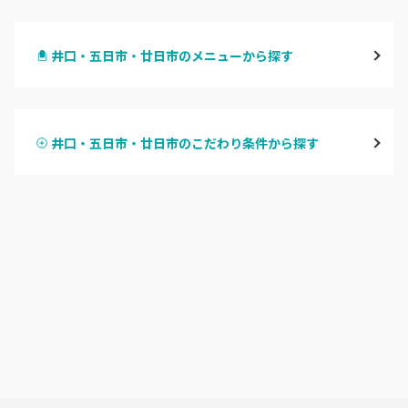
八丁堀・紙屋町
井口・五日市・廿日市のメニューから探す
段原・皆実町・宇品
ハンドジェル
広島駅周辺・府中町・安芸区
井口・五日市・廿日市のこだわり条件から探す
ハンドスカルプ
パラジェル
横川・舟入・西広島
ハンドケアカラー
フィルイン
井口・五日市・廿日市
フット
持ち込み OK
安佐南区・安佐北区
オフのみ
やり放題 あり
福山・尾道・三原