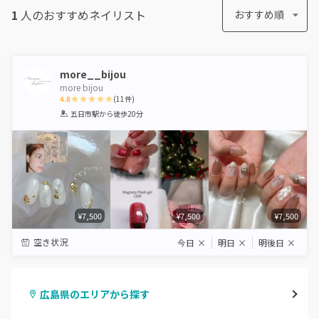
1
人のおすすめ
ネイリスト
おすすめ順
more__bijou
more bijou
4.8
(
11
件)
1
2
3
4
5
五日市駅
から徒歩20分
Star
Stars
Stars
Stars
Stars
¥7,500
¥7,500
¥7,500
空き状況
今日
×
明日
×
明後日
×
広島県のエリアから探す