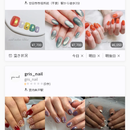
1
2
3
4
5
廿日市市役所前（平良）駅
から徒歩3分
Star
Stars
Stars
Stars
Stars
¥7,700
¥7,700
¥6,050
空き状況
今日
×
明日
×
明後日
×
gris_nail
gris_nail
0
(
0
件)
1
2
3
4
5
宮内串戸駅
Star
Stars
Stars
Stars
Stars