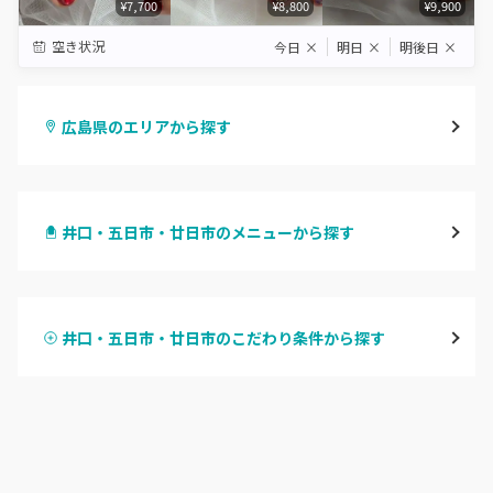
¥7,700
¥8,800
¥9,900
空き状況
今日
×
明日
×
明後日
×
広島県のエリアから探す
八丁堀・紙屋町
井口・五日市・廿日市のメニューから探す
段原・皆実町・宇品
ハンドジェル
広島駅周辺・府中町・安芸区
井口・五日市・廿日市のこだわり条件から探す
ハンドスカルプ
パラジェル
横川・舟入・西広島
ハンドケアカラー
フィルイン
井口・五日市・廿日市