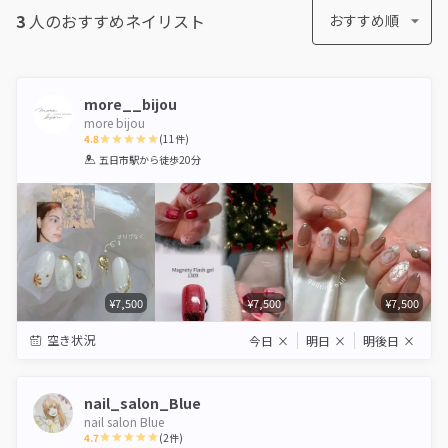
3
人のおすすめ
ネイリスト
おすすめ順
more__bijou
more bijou
4.8
(
11
件)
1
2
3
4
5
五日市駅
から徒歩20分
Star
Stars
Stars
Stars
Stars
¥7,500
¥7,500
¥7,500
空き状況
今日
×
明日
×
明後日
×
nail_salon_Blue
nail salon Blue
4.7
(
2
件)