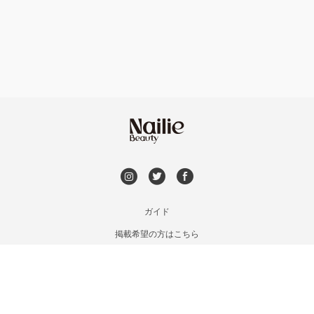
フット
持ち込み OK
安佐南区・安佐北区
オフのみ
やり放題 あり
福山・尾道・三原
初回オフ 無料
呉・竹原・東広島
DVD観賞
三次・庄原
メンズOK
ガイド
広島県その他
掲載希望の方はこちら
出張OK
利用規約
お問い合わせ
子連れOK
特定商取引法に基づく表記