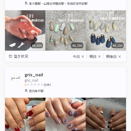
1
2
3
4
5
楽々園駅・山陽女学園前駅・佐伯区役所前駅
Star
Stars
Stars
Stars
Stars
¥9,350
¥8,250
¥8,250
空き状況
今日
×
明日
×
明後日
×
gris_nail
gris_nail
0
(
0
件)
1
2
3
4
5
宮内串戸駅
Star
Stars
Stars
Stars
Stars