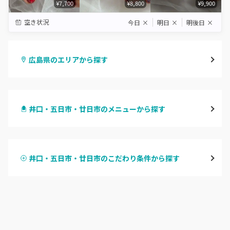
¥7,700
¥8,800
¥9,900
空き状況
今日
×
明日
×
明後日
×
広島県のエリアから探す
八丁堀・紙屋町
井口・五日市・廿日市のメニューから探す
段原・皆実町・宇品
ハンドジェル
広島駅周辺・府中町・安芸区
井口・五日市・廿日市のこだわり条件から探す
ハンドスカルプ
パラジェル
横川・舟入・西広島
ハンドケアカラー
フィルイン
井口・五日市・廿日市