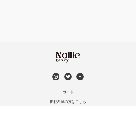
フット
持ち込み OK
安佐南区・安佐北区
オフのみ
やり放題 あり
福山・尾道・三原
初回オフ 無料
呉・竹原・東広島
DVD観賞
三次・庄原
メンズOK
ガイド
広島県その他
掲載希望の方はこちら
出張OK
利用規約
お問い合わせ
子連れOK
特定商取引法に基づく表記