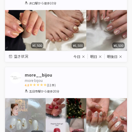
1
2
3
4
5
井口駅
から徒歩10分
Star
Stars
Stars
Stars
Stars
¥6,500
¥6,500
¥6,500
空き状況
今日
×
明日
×
明後日
×
more__bijou
more bijou
4.8
(
11
件)
1
2
3
4
5
五日市駅
から徒歩20分
Star
Stars
Stars
Stars
Stars