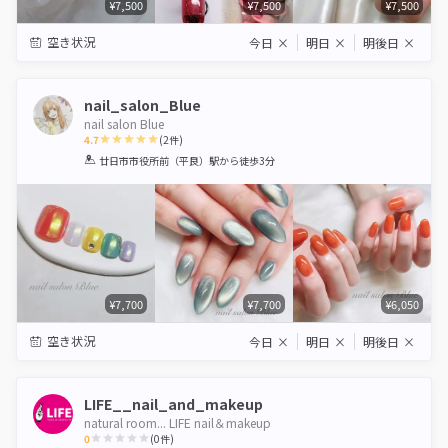
¥7,500
¥7,500
¥7,500
空き状況
今日
×
明日
×
明後日
×
nail_salon_Blue
nail salon Blue
4.7
(
2
件)
1
2
3
4
5
廿日市市役所前（平良）駅
から徒歩3分
Star
Stars
Stars
Stars
Stars
¥7,700
¥7,700
¥6,050
空き状況
今日
×
明日
×
明後日
×
LIFE__nail_and_makeup
natural room... LIFE nail＆makeup
0
(
0
件)