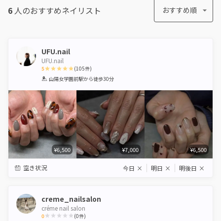
6
人のおすすめ
ネイリスト
おすすめ順
UFU.nail
UFU.nail
5
(
105
件)
1
2
3
4
5
山陽女学園前駅
から徒歩30分
Star
Stars
Stars
Stars
Stars
¥6,500
¥7,000
¥6,500
空き状況
今日
×
明日
×
明後日
×
creme_nailsalon
créme nail salon
0
(
0
件)