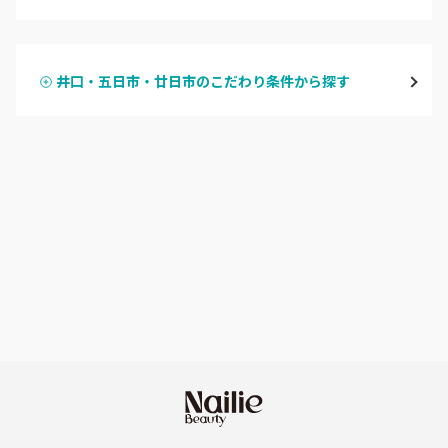
ハンドジェル
広島駅周辺・府中町・安芸区
井口・五日市・廿日市のこだわり条件から探す
ハンドスカルプ
パラジェル
横川・舟入・西広島
ハンドケアカラー
フィルイン
井口・五日市・廿日市
フット
持ち込み OK
安佐南区・安佐北区
オフのみ
やり放題 あり
福山・尾道・三原
初回オフ 無料
呉・竹原・東広島