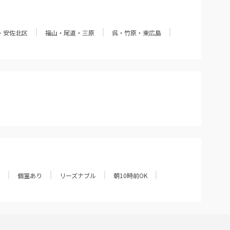
・安佐北区
福山・尾道・三原
呉・竹原・東広島
個室あり
リーズナブル
朝10時前OK