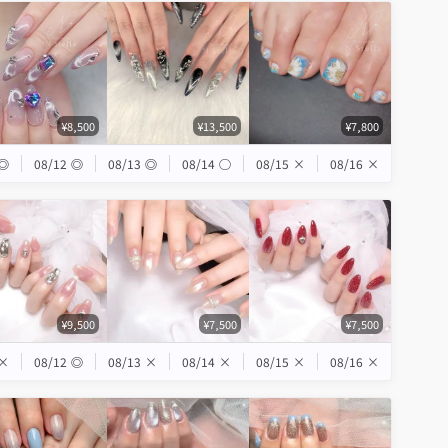
¥8,500
¥13,500
¥7,800
◎
08/12
◎
08/13
◎
08/14
◯
08/15
×
08/16
×
¥9,500
¥7,500
¥7,500
×
08/12
◎
08/13
×
08/14
×
08/15
×
08/16
×