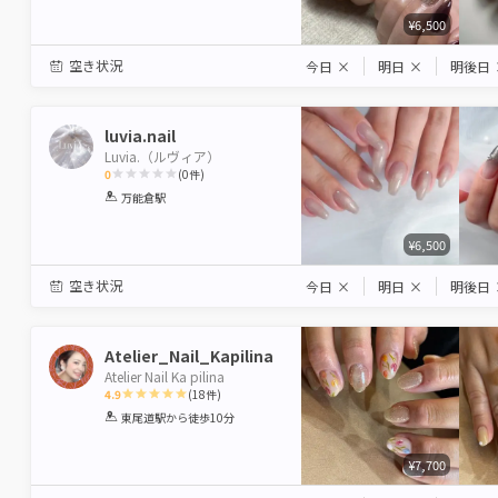
¥6,500
空き状況
今日
×
明日
×
明後日
luvia.nail
Luvia.（ルヴィア）
0
(
0
件)
1
2
3
4
5
万能倉駅
Star
Stars
Stars
Stars
Stars
¥6,500
空き状況
今日
×
明日
×
明後日
Atelier_Nail_Kapilina
Atelier Nail Ka pilina
4.9
(
18
件)
1
2
3
4
5
東尾道駅
から徒歩10分
Star
Stars
Stars
Stars
Stars
¥7,700