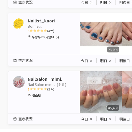
空き状況
今日
×
明日
×
明後日
Nailist_kaori
Bonheur.
5
(
4
件)
1
2
3
4
5
駅家駅
から徒歩15分
Star
Stars
Stars
Stars
Stars
¥3,000
空き状況
今日
×
明日
×
明後日
NailSalon_mimi.
Nail Salon mimi．(ミミ)
5
(
2
件)
1
2
3
4
5
福山駅
Star
Stars
Stars
Stars
Stars
¥5,400
空き状況
今日
×
明日
×
明後日