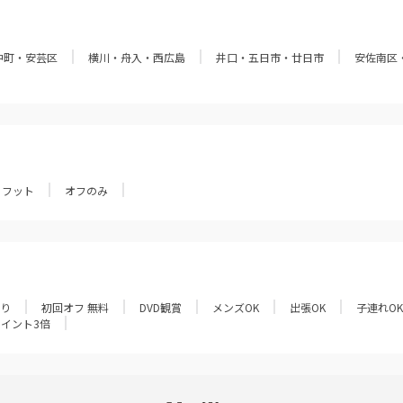
中町・安芸区
横川・舟入・西広島
井口・五日市・廿日市
安佐南区
フット
オフのみ
あり
初回オフ 無料
DVD観賞
メンズOK
出張OK
子連れOK
ポイント3倍