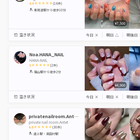
4.9
(
16
件)
1
2
3
4
5
東尾道駅
から徒歩10分
Star
Stars
Stars
Stars
Stars
¥7,500
空き状況
今日
×
明日
△
明後日
Noa.HANA_NAIL
HANA-NAIL
5
(
2
件)
1
2
3
4
5
福山駅
から徒歩2分
Star
Stars
Stars
Stars
Stars
¥4,900
空き状況
今日
×
明日
×
明後日
privatenailroom.Antet
private nail room.Antet
4.8
(
30
件)
1
2
3
4
5
道上駅・湯田村駅
Star
Stars
Stars
Stars
Stars