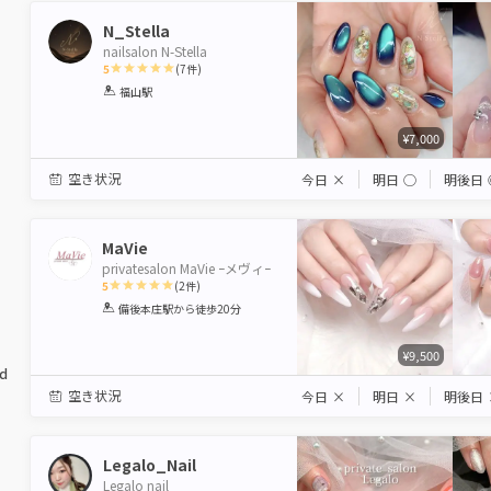
N_Stella
nailsalon N-Stella
5
(
7
件)
1
2
3
4
5
福山駅
Star
Stars
Stars
Stars
Stars
¥7,000
空き状況
今日
×
明日
◯
明後日
MaVie
privatesalon MaVie ｰメヴィｰ
5
(
2
件)
1
2
3
4
5
備後本庄駅
から徒歩20分
Star
Stars
Stars
Stars
Stars
¥9,500
ed
空き状況
今日
×
明日
×
明後日
Legalo_Nail
Legalo nail