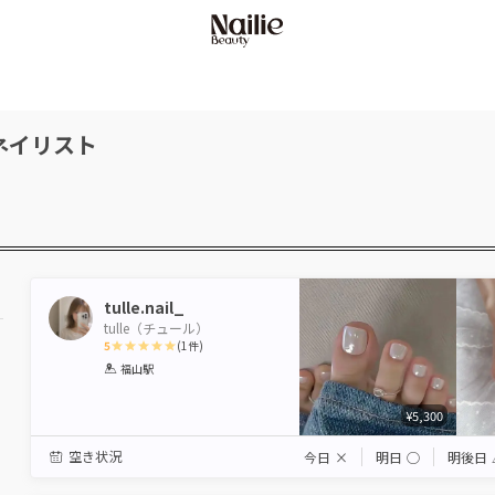
ネイリスト
tulle.nail_
tulle（チュール）
5
(
1
件)
1
2
3
4
5
福山駅
Star
Stars
Stars
Stars
Stars
¥5,300
空き状況
今日
×
明日
◯
明後日