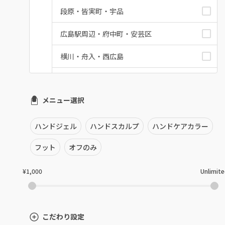
段原・皆実町・宇品
広島駅周辺・府中町・安芸区
横川・舟入・西広島
井口・五日市・廿日市
メニュー選択
安佐南区・安佐北区
福山・尾道・三原
ハンドジェル
ハンドスカルプ
ハンドケアカラー
呉・竹原・東広島
フット
オフのみ
三次・庄原
¥1,000
Unlimit
広島県その他
こだわり設定