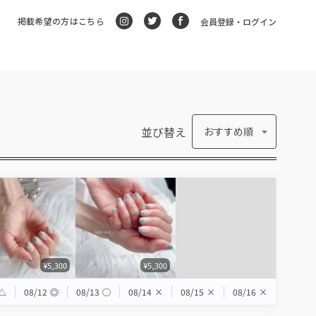
掲載希望の方はこちら
会員登録・ログイン
並び替え
おすすめ順
¥5,300
¥5,300
△
08/12
◎
08/13
◯
08/14
×
08/15
×
08/16
×