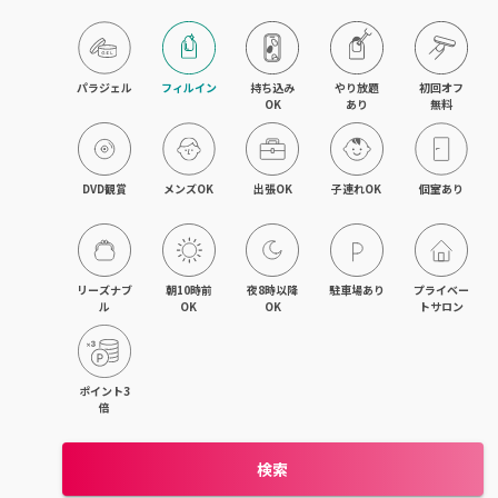
パラジェル
フィルイン
持ち込み

やり放題

初回オフ

OK
あり
無料
DVD観賞
メンズOK
出張OK
子連れOK
個室あり
リーズナブ
朝10時前
夜8時以降
駐車場あり
プライベー
ル
OK
OK
トサロン
ポイント3
倍
検索