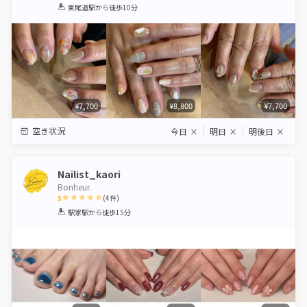
1
2
3
4
5
東尾道駅
から徒歩10分
Star
Stars
Stars
Stars
Stars
¥7,700
¥8,800
¥7,700
空き状況
今日
×
明日
×
明後日
×
Nailist_kaori
Bonheur.
5
(
4
件)
1
2
3
4
5
駅家駅
から徒歩15分
Star
Stars
Stars
Stars
Stars