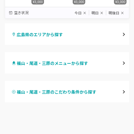
¥3,000
¥3,000
¥3,000
空き状況
今日
×
明日
×
明後日
×
広島県のエリアから探す
八丁堀・紙屋町
福山・尾道・三原のメニューから探す
段原・皆実町・宇品
ハンドジェル
広島駅周辺・府中町・安芸区
福山・尾道・三原のこだわり条件から探す
ハンドスカルプ
パラジェル
横川・舟入・西広島
ハンドケアカラー
フィルイン
井口・五日市・廿日市