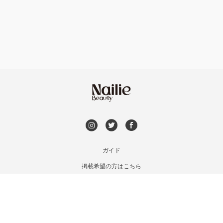
フット
持ち込み OK
安佐南区・安佐北区
オフのみ
やり放題 あり
福山・尾道・三原
初回オフ 無料
呉・竹原・東広島
DVD観賞
三次・庄原
メンズOK
ガイド
広島県その他
掲載希望の方はこちら
出張OK
利用規約
お問い合わせ
子連れOK
特定商取引法に基づく表記