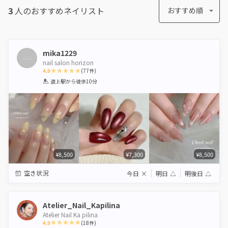
3
人のおすすめ
ネイリスト
おすすめ順
mika1229
nail salon horizon
4.9
(
77
件)
1
2
3
4
5
道上駅
から徒歩10分
Star
Stars
Stars
Stars
Stars
¥8,500
¥7,300
¥8,500
空き状況
今日
×
明日
△
明後日
△
Atelier_Nail_Kapilina
Atelier Nail Ka pilina
4.9
(
18
件)