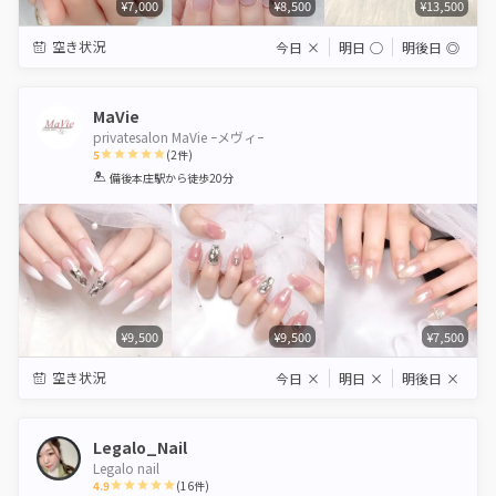
¥7,000
¥8,500
¥13,500
空き状況
今日
×
明日
◯
明後日
◎
MaVie
privatesalon MaVie ｰメヴィｰ
5
(
2
件)
1
2
3
4
5
備後本庄駅
から徒歩20分
Star
Stars
Stars
Stars
Stars
¥9,500
¥9,500
¥7,500
空き状況
今日
×
明日
×
明後日
×
Legalo_Nail
Legalo nail
4.9
(
16
件)