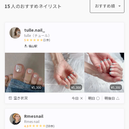
15
人のおすすめ
ネイリスト
おすすめ順
tulle.nail_
tulle（チュール）
5
(
1
件)
1
2
3
4
5
福山駅
Star
Stars
Stars
Stars
Stars
¥5,300
¥5,300
¥5,300
空き状況
今日
×
明日
◯
明後日
△
Rmesnail
Rmes nail
4.9
(
59
件)