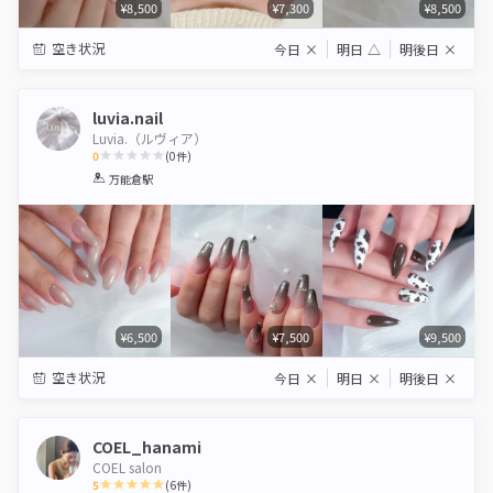
¥8,500
¥7,300
¥8,500
空き状況
今日
×
明日
△
明後日
×
luvia.nail
Luvia.（ルヴィア）
0
(
0
件)
1
2
3
4
5
万能倉駅
Star
Stars
Stars
Stars
Stars
¥6,500
¥7,500
¥9,500
空き状況
今日
×
明日
×
明後日
×
COEL_hanami
COEL salon
5
(
6
件)