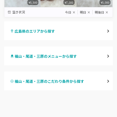
¥5,500
¥7,000
¥5,000
空き状況
今日
×
明日
×
明後日
×
広島県のエリアから探す
八丁堀・紙屋町
福山・尾道・三原のメニューから探す
段原・皆実町・宇品
ハンドジェル
広島駅周辺・府中町・安芸区
福山・尾道・三原のこだわり条件から探す
ハンドスカルプ
パラジェル
横川・舟入・西広島
ハンドケアカラー
フィルイン
井口・五日市・廿日市