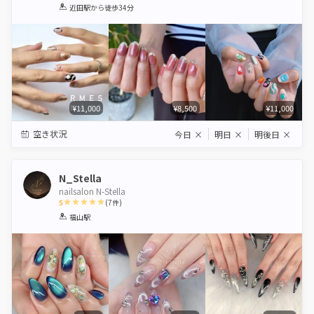
1
2
3
4
5
近田駅
から徒歩34分
Star
Stars
Stars
Stars
Stars
¥11,000
¥8,500
¥11,000
空き状況
今日
×
明日
×
明後日
×
N_Stella
nailsalon N-Stella
5
(
7
件)
1
2
3
4
5
福山駅
Star
Stars
Stars
Stars
Stars