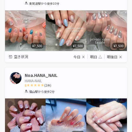
1
2
3
4
5
東尾道駅
から徒歩10分
Star
Stars
Stars
Stars
Stars
¥7,500
¥7,500
¥7,500
空き状況
今日
×
明日
△
明後日
×
Noa.HANA_NAIL
HANA-NAIL
5
(
2
件)
1
2
3
4
5
福山駅
から徒歩2分
Star
Stars
Stars
Stars
Stars