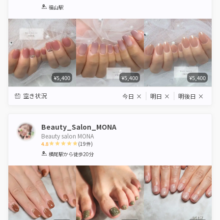
1
2
3
4
5
福山駅
Star
Stars
Stars
Stars
Stars
¥5,400
¥5,400
¥5,400
空き状況
今日
×
明日
×
明後日
×
Beauty_Salon_MONA
Beauty salon MONA
4.8
(
19
件)
1
2
3
4
5
横尾駅
から徒歩20分
Star
Stars
Stars
Stars
Stars