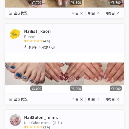
¥7,700
¥8,800
¥7,700
空き状況
今日
×
明日
×
明後日
×
Nailist_kaori
Bonheur.
5
(
4
件)
1
2
3
4
5
駅家駅
から徒歩15分
Star
Stars
Stars
Stars
Stars
¥3,000
¥3,000
¥3,000
空き状況
今日
×
明日
×
明後日
×
NailSalon_mimi.
Nail Salon mimi．(ミミ)
5
(
2
件)