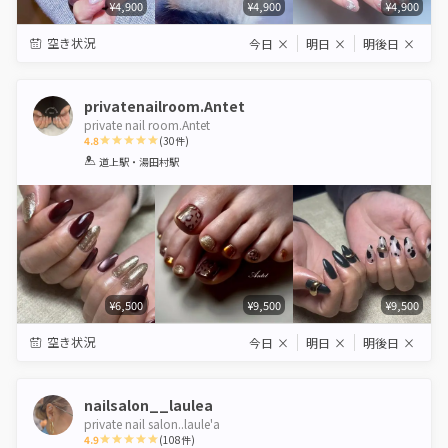
¥4,900
¥4,900
¥4,900
空き状況
今日
×
明日
×
明後日
×
privatenailroom.Antet
private nail room.Antet
4.8
(
30
件)
1
2
3
4
5
道上駅・湯田村駅
Star
Stars
Stars
Stars
Stars
¥6,500
¥9,500
¥9,500
空き状況
今日
×
明日
×
明後日
×
nailsalon__laulea
private nail salon..laule'a
4.9
(
108
件)