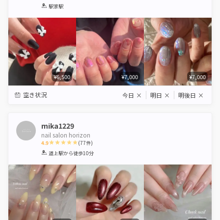
1
2
3
4
5
駅家駅
Star
Stars
Stars
Stars
Stars
¥6,500
¥7,000
¥7,000
空き状況
今日
×
明日
×
明後日
×
mika1229
nail salon horizon
4.9
(
77
件)
1
2
3
4
5
道上駅
から徒歩10分
Star
Stars
Stars
Stars
Stars