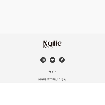
フット
持ち込み OK
安佐南区・安佐北区
オフのみ
やり放題 あり
福山・尾道・三原
初回オフ 無料
呉・竹原・東広島
DVD観賞
三次・庄原
メンズOK
ガイド
広島県その他
掲載希望の方はこちら
出張OK
利用規約
お問い合わせ
子連れOK
特定商取引法に基づく表記