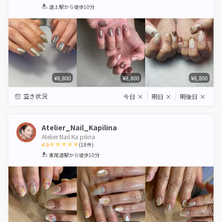
1
2
3
4
5
道上駅
から徒歩10分
Star
Stars
Stars
Stars
Stars
¥8,800
¥8,800
¥8,800
空き状況
今日
×
明日
×
明後日
×
Atelier_Nail_Kapilina
Atelier Nail Ka pilina
4.9
(
18
件)
1
2
3
4
5
東尾道駅
から徒歩10分
Star
Stars
Stars
Stars
Stars