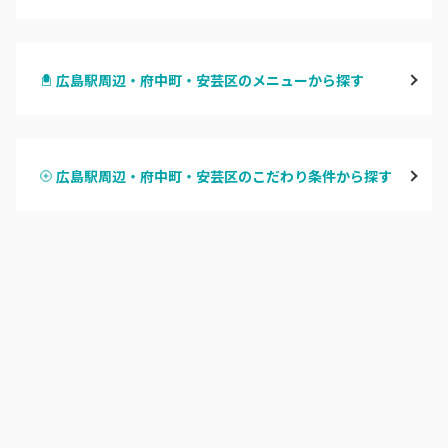
八丁堀・紙屋町
広島駅周辺・府中町・安芸区のメニューから探す
段原・皆実町・宇品
ハンドジェル
広島駅周辺・府中町・安芸区
広島駅周辺・府中町・安芸区のこだわり条件から探す
ハンドスカルプ
パラジェル
横川・舟入・西広島
ハンドケアカラー
フィルイン
井口・五日市・廿日市
フット
持ち込み OK
安佐南区・安佐北区
オフのみ
やり放題 あり
福山・尾道・三原