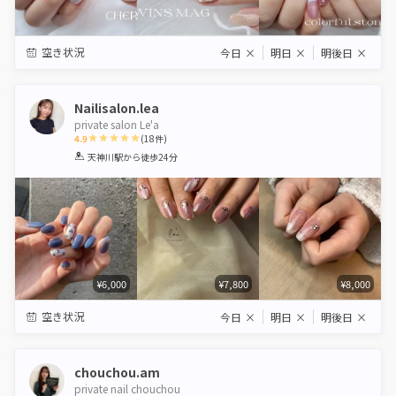
空き状況
今日
×
明日
×
明後日
×
Nailisalon.lea
private salon Le'a
4.9
(
18
件)
1
2
3
4
5
天神川駅
から徒歩24分
Star
Stars
Stars
Stars
Stars
¥6,000
¥7,800
¥8,000
空き状況
今日
×
明日
×
明後日
×
chouchou.am
private nail chouchou