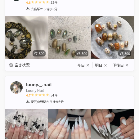
4.8
(
52
件)
1
2
3
4
5
広島駅
から徒歩5分
Star
Stars
Stars
Stars
Stars
¥7,500
¥6,500
¥7,500
空き状況
今日
×
明日
×
明後日
×
luuny._.nail
Luuny Nail
4.7
(
54
件)
1
2
3
4
5
安芸中野駅
から徒歩3分
Star
Stars
Stars
Stars
Stars