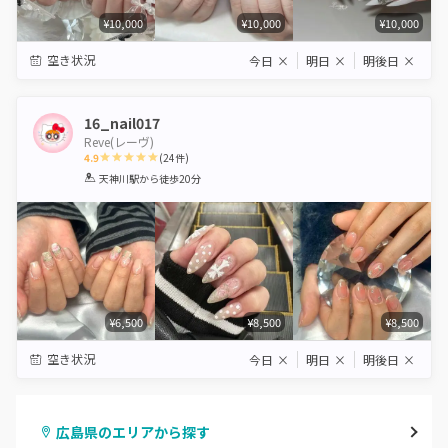
¥10,000
¥10,000
¥10,000
空き状況
今日
×
明日
×
明後日
×
16_nail017
Reve(レーヴ)
4.9
(
24
件)
1
2
3
4
5
天神川駅
から徒歩20分
Star
Stars
Stars
Stars
Stars
¥6,500
¥8,500
¥8,500
空き状況
今日
×
明日
×
明後日
×
広島県のエリアから探す