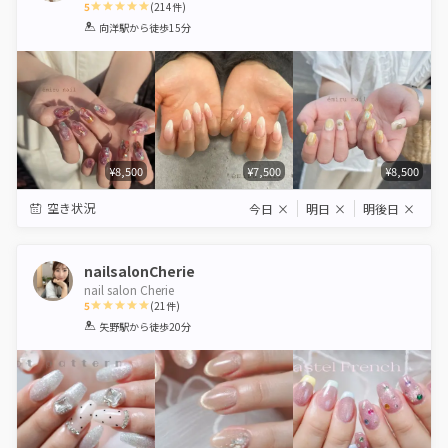
5
(
214
件)
1
2
3
4
5
向洋駅
から徒歩15分
Star
Stars
Stars
Stars
Stars
¥8,500
¥7,500
¥8,500
空き状況
今日
×
明日
×
明後日
×
nailsalonCherie
nail salon Cherie
5
(
21
件)
1
2
3
4
5
矢野駅
から徒歩20分
Star
Stars
Stars
Stars
Stars