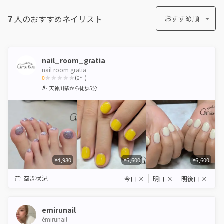
7
人のおすすめ
ネイリスト
おすすめ順
nail_room_gratia
nail room gratia
0
(
0
件)
1
2
3
4
5
天神川駅
から徒歩5分
Star
Stars
Stars
Stars
Stars
¥4,980
¥6,600
¥6,600
空き状況
今日
×
明日
×
明後日
×
emirunail
émirunail