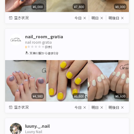
¥6,000
¥7,800
¥8,000
空き状況
今日
×
明日
×
明後日
×
nail_room_gratia
nail room gratia
0
(
0
件)
1
2
3
4
5
天神川駅
から徒歩5分
Star
Stars
Stars
Stars
Stars
¥4,980
¥6,600
¥6,600
空き状況
今日
×
明日
×
明後日
×
luuny._.nail
Luuny Nail