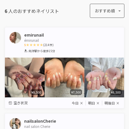
6
人のおすすめ
ネイリスト
おすすめ順
emirunail
émirunail
5
(
214
件)
1
2
3
4
5
向洋駅
から徒歩15分
Star
Stars
Stars
Stars
Stars
¥8,500
¥7,500
¥8,500
空き状況
今日
×
明日
×
明後日
×
nailsalonCherie
nail salon Cherie