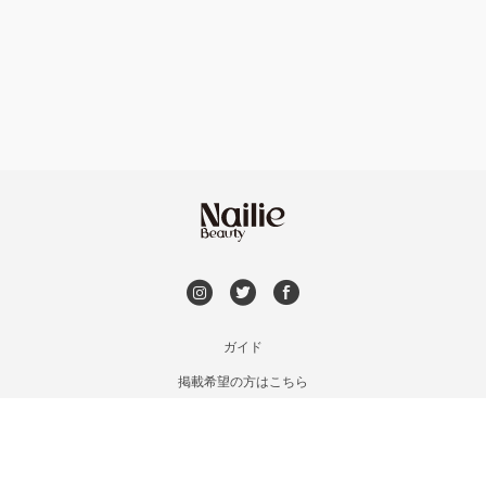
フット
持ち込み OK
安佐南区・安佐北区
オフのみ
やり放題 あり
福山・尾道・三原
初回オフ 無料
呉・竹原・東広島
DVD観賞
三次・庄原
メンズOK
ガイド
広島県その他
掲載希望の方はこちら
出張OK
利用規約
お問い合わせ