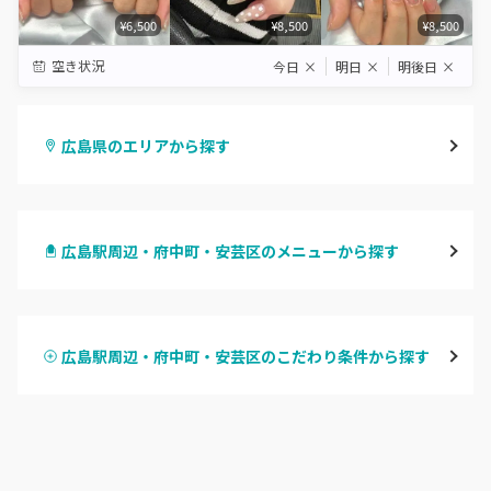
¥6,500
¥8,500
¥8,500
空き状況
今日
×
明日
×
明後日
×
広島県のエリアから探す
八丁堀・紙屋町
広島駅周辺・府中町・安芸区のメニューから探す
段原・皆実町・宇品
ハンドジェル
広島駅周辺・府中町・安芸区
広島駅周辺・府中町・安芸区のこだわり条件から探す
ハンドスカルプ
パラジェル
横川・舟入・西広島
ハンドケアカラー
フィルイン
井口・五日市・廿日市