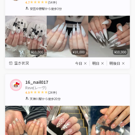
4.7
(
54
件)
1
2
3
4
5
安芸中野駅
から徒歩3分
Star
Stars
Stars
Stars
Stars
¥10,000
¥10,000
¥10,000
空き状況
今日
×
明日
×
明後日
×
16_nail017
Reve(レーヴ)
4.9
(
24
件)
1
2
3
4
5
天神川駅
から徒歩20分
Star
Stars
Stars
Stars
Stars