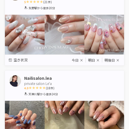
5
(
21
件)
1
2
3
4
5
矢野駅
から徒歩20分
Star
Stars
Stars
Stars
Stars
空き状況
今日
×
明日
×
明後日
×
Nailisalon.lea
private salon Le'a
4.9
(
18
件)
1
2
3
4
5
天神川駅
から徒歩24分
Star
Stars
Stars
Stars
Stars