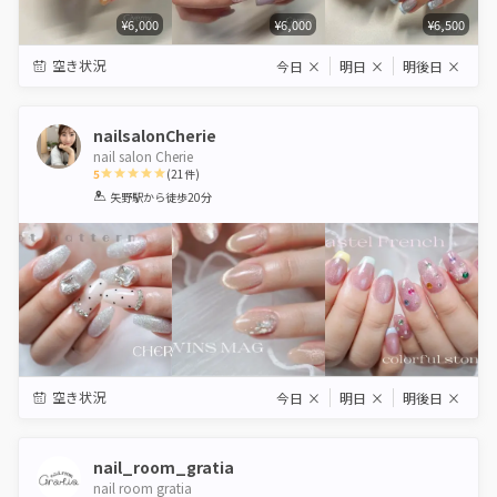
¥6,000
¥6,000
¥6,500
空き状況
今日
×
明日
×
明後日
×
nailsalonCherie
nail salon Cherie
5
(
21
件)
1
2
3
4
5
矢野駅
から徒歩20分
Star
Stars
Stars
Stars
Stars
空き状況
今日
×
明日
×
明後日
×
nail_room_gratia
nail room gratia