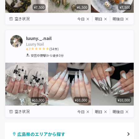
¥7,500
¥6,500
¥7,500
空き状況
今日
×
明日
×
明後日
×
luuny._.nail
Luuny Nail
4.7
(
54
件)
1
2
3
4
5
安芸中野駅
から徒歩3分
Star
Stars
Stars
Stars
Stars
¥10,000
¥10,000
¥10,000
空き状況
今日
×
明日
×
明後日
×
広島県のエリアから探す