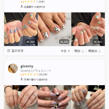
4.3
(
5
件)
1
2
3
4
5
広島駅
から徒歩5分
Star
Stars
Stars
Stars
Stars
¥6,000
¥8,800
¥6,900
空き状況
今日
×
明日
△
明後日
△
giverny
Giverny.(ジヴェルニー)
4.9
(
351
件)
1
2
3
4
5
天神川駅
から徒歩9分
Star
Stars
Stars
Stars
Stars