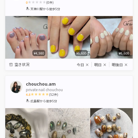
0
(
0
件)
1
2
3
4
5
天神川駅
から徒歩5分
Star
Stars
Stars
Stars
Stars
¥4,980
¥6,600
¥6,600
空き状況
今日
×
明日
×
明後日
×
chouchou.am
private nail chouchou
4.8
(
52
件)
1
2
3
4
5
広島駅
から徒歩5分
Star
Stars
Stars
Stars
Stars