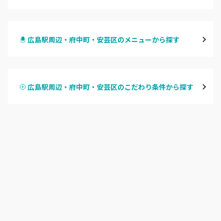
八丁堀・紙屋町
広島駅周辺・府中町・安芸区のメニューから探す
段原・皆実町・宇品
ハンドジェル
広島駅周辺・府中町・安芸区
広島駅周辺・府中町・安芸区のこだわり条件から探す
ハンドスカルプ
パラジェル
横川・舟入・西広島
ハンドケアカラー
フィルイン
井口・五日市・廿日市
フット
持ち込み OK
安佐南区・安佐北区
オフのみ
やり放題 あり
福山・尾道・三原