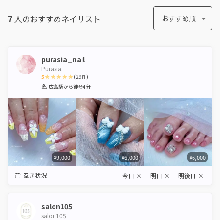
7
人のおすすめ
ネイリスト
おすすめ順
purasia_nail
Purasia.
5
(
29
件)
1
2
3
4
5
広島駅
から徒歩4分
Star
Stars
Stars
Stars
Stars
¥9,000
¥6,000
¥6,000
空き状況
今日
×
明日
×
明後日
×
salon105
salon105