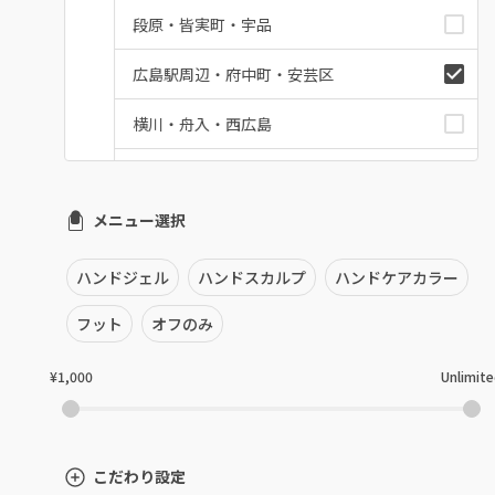
段原・皆実町・宇品
広島駅周辺・府中町・安芸区
横川・舟入・西広島
井口・五日市・廿日市
メニュー選択
安佐南区・安佐北区
福山・尾道・三原
ハンドジェル
ハンドスカルプ
ハンドケアカラー
呉・竹原・東広島
フット
オフのみ
三次・庄原
¥1,000
Unlimit
広島県その他
こだわり設定