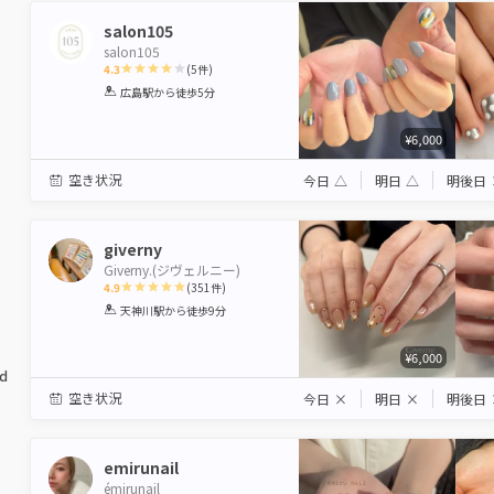
salon105
salon105
4.3
(
5
件)
1
2
3
4
5
広島駅
から徒歩5分
Star
Stars
Stars
Stars
Stars
¥6,000
空き状況
今日
△
明日
△
明後日
giverny
Giverny.(ジヴェルニー)
4.9
(
351
件)
1
2
3
4
5
天神川駅
から徒歩9分
Star
Stars
Stars
Stars
Stars
¥6,000
ed
空き状況
今日
×
明日
×
明後日
emirunail
émirunail