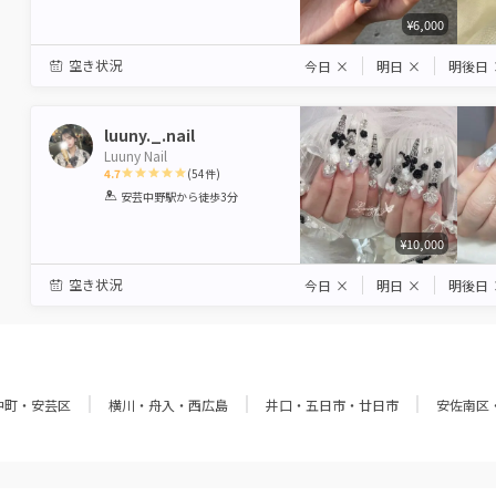
¥6,000
空き状況
今日
×
明日
×
明後日
luuny._.nail
Luuny Nail
4.7
(
54
件)
1
2
3
4
5
安芸中野駅
から徒歩3分
Star
Stars
Stars
Stars
Stars
¥10,000
空き状況
今日
×
明日
×
明後日
中町・安芸区
横川・舟入・西広島
井口・五日市・廿日市
安佐南区