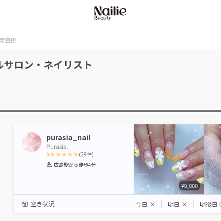
安芸区
ルサロン・ネイリスト
purasia_nail
Purasia.
5
(
29
件)
1
2
3
4
5
広島駅
から徒歩4分
Star
Stars
Stars
Stars
Stars
¥9,000
空き状況
今日
×
明日
×
明後日