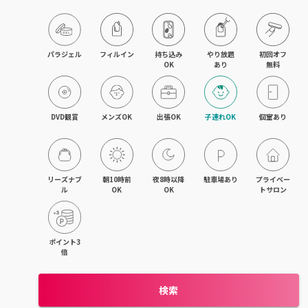
パラジェル
フィルイン
持ち込み

やり放題

初回オフ

OK
あり
無料
DVD観賞
メンズOK
出張OK
子連れOK
個室あり
リーズナブ
朝10時前
夜8時以降
駐車場あり
プライベー
ル
OK
OK
トサロン
ポイント3
倍
検索