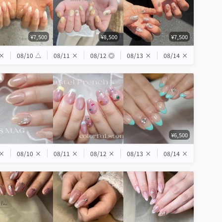
¥7,500
¥8,500
¥7,500
×
08/10
△
08/11
×
08/12
◎
08/13
×
08/14
×
¥6,500
×
08/10
×
08/11
×
08/12
×
08/13
×
08/14
×