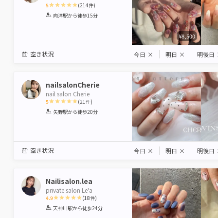
5
(
214
件)
1
2
3
4
5
向洋駅
から徒歩15分
Star
Stars
Stars
Stars
Stars
¥8,500
空き状況
今日
×
明日
×
明後日
nailsalonCherie
nail salon Cherie
5
(
21
件)
1
2
3
4
5
矢野駅
から徒歩20分
Star
Stars
Stars
Stars
Stars
空き状況
今日
×
明日
×
明後日
Nailisalon.lea
private salon Le'a
4.9
(
18
件)
1
2
3
4
5
天神川駅
から徒歩24分
Star
Stars
Stars
Stars
Stars