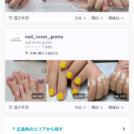
空き状況
今日
×
明日
×
明後日
×
nail_room_gratia
nail room gratia
0
(
0
件)
1
2
3
4
5
天神川駅
から徒歩5分
Star
Stars
Stars
Stars
Stars
¥4,980
¥6,600
¥6,600
空き状況
今日
×
明日
×
明後日
×
広島県のエリアから探す