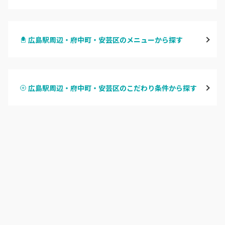
八丁堀・紙屋町
広島駅周辺・府中町・安芸区のメニューから探す
段原・皆実町・宇品
ハンドジェル
広島駅周辺・府中町・安芸区
広島駅周辺・府中町・安芸区のこだわり条件から探す
ハンドスカルプ
パラジェル
横川・舟入・西広島
ハンドケアカラー
フィルイン
井口・五日市・廿日市
フット
持ち込み OK
安佐南区・安佐北区
オフのみ
やり放題 あり
福山・尾道・三原