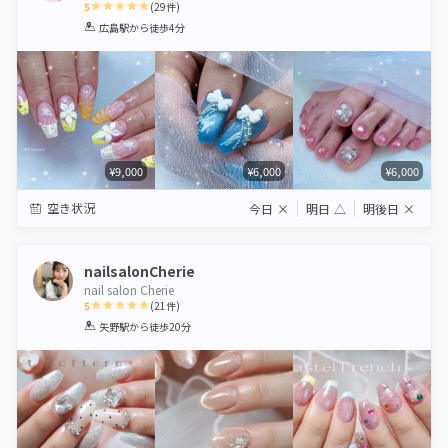
5
(
29
件)
1
2
3
4
5
広島駅
から徒歩4分
Star
Stars
Stars
Stars
Stars
¥9,000
¥6,000
¥6,000
空き状況
今日
×
明日
△
明後日
×
nailsalonCherie
nail salon Cherie
5
(
21
件)
1
2
3
4
5
矢野駅
から徒歩20分
Star
Stars
Stars
Stars
Stars