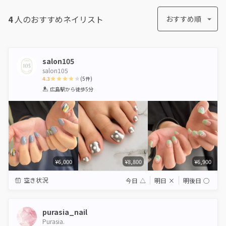
4
人のおすすめ
ネイリスト
おすすめ順
salon105
salon105
4.3
(
5
件)
1
2
3
4
5
広島駅
から徒歩5分
Star
Stars
Stars
Stars
Stars
¥6,000
¥8,800
¥6,900
空き状況
今日
△
明日
×
明後日
◯
purasia_nail
Purasia.